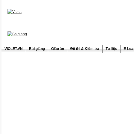
ViOLET.VN
Bài giảng
Giáo án
Đề thi & Kiểm tra
Tư liệu
E-Lea