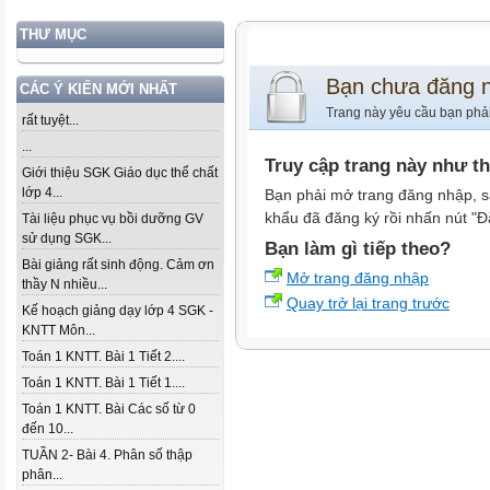
THƯ MỤC
Bạn chưa đăng 
CÁC Ý KIẾN MỚI NHẤT
Trang này yêu cầu bạn phả
rất tuyệt...
...
Truy cập trang này như t
Giới thiệu SGK Giáo dục thể chất
lớp 4...
Bạn phải mở trang đăng nhập, s
khẩu đã đăng ký rồi nhấn nút "Đ
Tài liệu phục vụ bồi dưỡng GV
sử dụng SGK...
Bạn làm gì tiếp theo?
Bài giảng rất sinh động. Cảm ơn
Mở trang đăng nhập
thầy N nhiều...
Quay trở lại trang trước
Kế hoạch giảng dạy lớp 4 SGK -
KNTT Môn...
Toán 1 KNTT. Bài 1 Tiết 2....
Toán 1 KNTT. Bài 1 Tiết 1....
Toán 1 KNTT. Bài Các số từ 0
đến 10...
TUẦN 2- Bài 4. Phân số thập
phân...