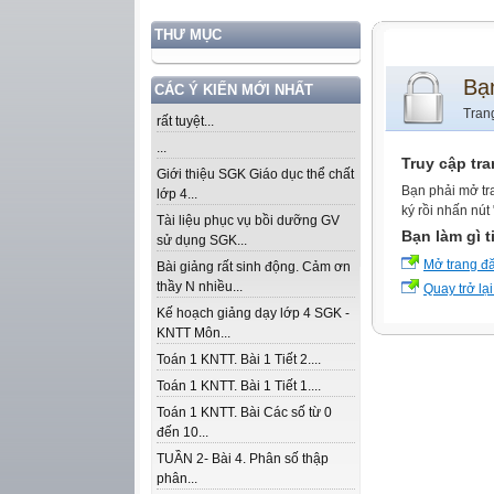
THƯ MỤC
Bạ
CÁC Ý KIẾN MỚI NHẤT
Tran
rất tuyệt...
...
Truy cập tr
Giới thiệu SGK Giáo dục thể chất
Bạn phải mở tr
lớp 4...
ký rồi nhấn nút
Tài liệu phục vụ bồi dưỡng GV
Bạn làm gì t
sử dụng SGK...
Mở trang đ
Bài giảng rất sinh động. Cảm ơn
thầy N nhiều...
Quay trở lại
Kế hoạch giảng dạy lớp 4 SGK -
KNTT Môn...
Toán 1 KNTT. Bài 1 Tiết 2....
Toán 1 KNTT. Bài 1 Tiết 1....
Toán 1 KNTT. Bài Các số từ 0
đến 10...
TUẦN 2- Bài 4. Phân số thập
phân...