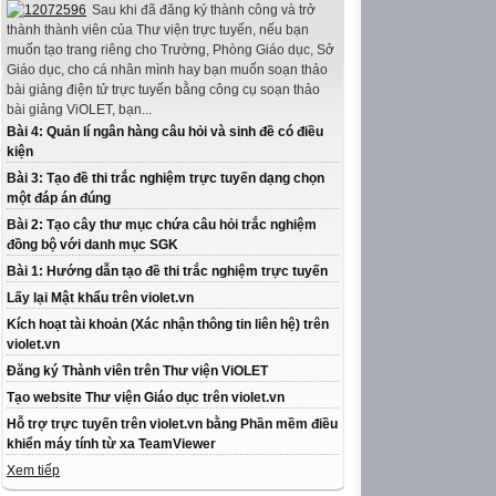
Sau khi đã đăng ký thành công và trở
thành thành viên của Thư viện trực tuyến, nếu bạn
muốn tạo trang riêng cho Trường, Phòng Giáo dục, Sở
Giáo dục, cho cá nhân mình hay bạn muốn soạn thảo
bài giảng điện tử trực tuyến bằng công cụ soạn thảo
bài giảng ViOLET, bạn...
Bài 4: Quản lí ngân hàng câu hỏi và sinh đề có điều
kiện
Bài 3: Tạo đề thi trắc nghiệm trực tuyến dạng chọn
một đáp án đúng
Bài 2: Tạo cây thư mục chứa câu hỏi trắc nghiệm
đồng bộ với danh mục SGK
Bài 1: Hướng dẫn tạo đề thi trắc nghiệm trực tuyến
Lấy lại Mật khẩu trên violet.vn
Kích hoạt tài khoản (Xác nhận thông tin liên hệ) trên
violet.vn
Đăng ký Thành viên trên Thư viện ViOLET
Tạo website Thư viện Giáo dục trên violet.vn
Hỗ trợ trực tuyến trên violet.vn bằng Phần mềm điều
khiển máy tính từ xa TeamViewer
Xem tiếp