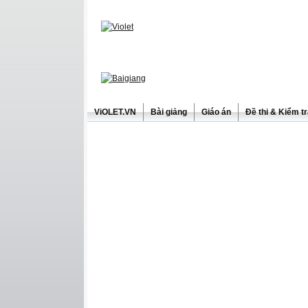
ViOLET.VN
Bài giảng
Giáo án
Đề thi & Kiểm t