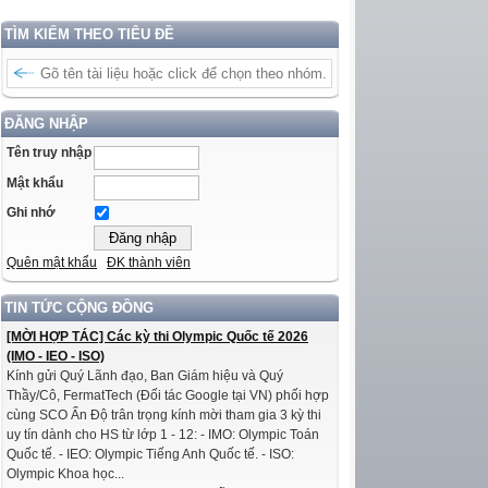
TÌM KIẾM THEO TIÊU ĐỀ
ĐĂNG NHẬP
Tên truy nhập
Mật khẩu
Ghi nhớ
Quên mật khẩu
ĐK thành viên
TIN TỨC CỘNG ĐỒNG
[MỜI HỢP TÁC] Các kỳ thi Olympic Quốc tế 2026
(IMO - IEO - ISO)
Kính gửi Quý Lãnh đạo, Ban Giám hiệu và Quý
Thầy/Cô, FermatTech (Đối tác Google tại VN) phối hợp
cùng SCO Ấn Độ trân trọng kính mời tham gia 3 kỳ thi
uy tín dành cho HS từ lớp 1 - 12: - IMO: Olympic Toán
Quốc tế. - IEO: Olympic Tiếng Anh Quốc tế. - ISO:
Olympic Khoa học...