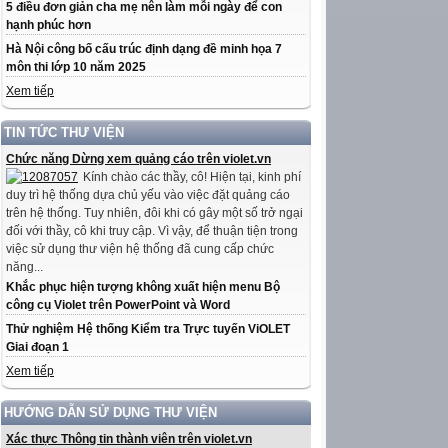
5 điều đơn giản cha mẹ nên làm mỗi ngày để con
hạnh phúc hơn
Hà Nội công bố cấu trúc định dạng đề minh họa 7
môn thi lớp 10 năm 2025
Xem tiếp
TIN TỨC THƯ VIỆN
Chức năng Dừng xem quảng cáo trên violet.vn
Kính chào các thầy, cô! Hiện tại, kinh phí
duy trì hệ thống dựa chủ yếu vào việc đặt quảng cáo
trên hệ thống. Tuy nhiên, đôi khi có gây một số trở ngại
đối với thầy, cô khi truy cập. Vì vậy, để thuận tiện trong
việc sử dụng thư viện hệ thống đã cung cấp chức
năng...
Khắc phục hiện tượng không xuất hiện menu Bộ
công cụ Violet trên PowerPoint và Word
Thử nghiệm Hệ thống Kiểm tra Trực tuyến ViOLET
Giai đoạn 1
Xem tiếp
HƯỚNG DẪN SỬ DỤNG THƯ VIỆN
Xác thực Thông tin thành viên trên violet.vn