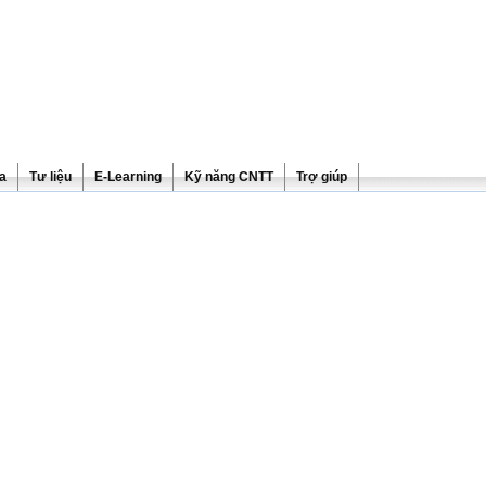
ra
Tư liệu
E-Learning
Kỹ năng CNTT
Trợ giúp