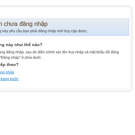
n chưa đăng nhập
g này yêu cầu bạn phải đăng nhập mới truy cập được.
ang này như thế nào?
ang đăng nhập, sau đó điền chính xác tên truy nhập và mật khẩu đã đăng
 "Đăng nhập" ở phía dưới.
iếp theo?
ăng nhập
 trang trước