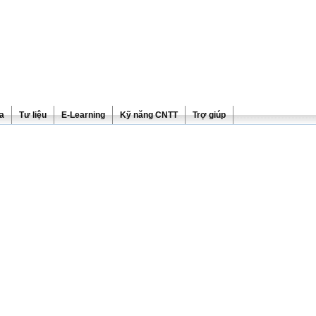
ra
Tư liệu
E-Learning
Kỹ năng CNTT
Trợ giúp