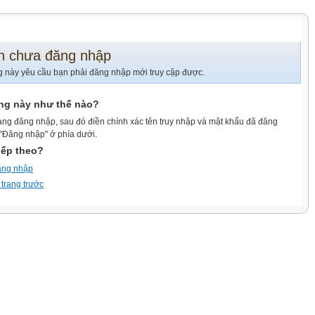
n chưa đăng nhập
g này yêu cầu bạn phải đăng nhập mới truy cập được.
ang này như thế nào?
ang đăng nhập, sau đó điền chính xác tên truy nhập và mật khẩu đã đăng
 "Đăng nhập" ở phía dưới.
iếp theo?
ăng nhập
 trang trước