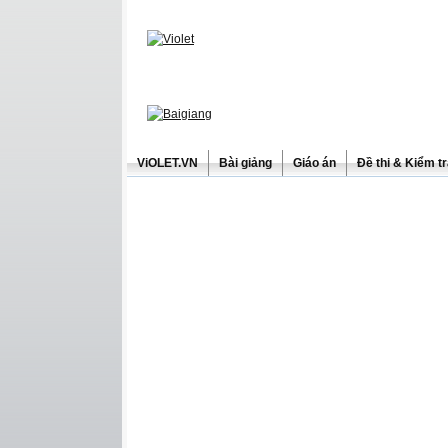
ViOLET.VN
Bài giảng
Giáo án
Đề thi & Kiểm t