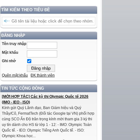
TÌM KIẾM THEO TIÊU ĐỀ
ĐĂNG NHẬP
Tên truy nhập
Mật khẩu
Ghi nhớ
Quên mật khẩu
ĐK thành viên
TIN TỨC CỘNG ĐỒNG
[MỜI HỢP TÁC] Các kỳ thi Olympic Quốc tế 2026
(IMO - IEO - ISO)
Kính gửi Quý Lãnh đạo, Ban Giám hiệu và Quý
Thầy/Cô, FermatTech (Đối tác Google tại VN) phối hợp
cùng SCO Ấn Độ trân trọng kính mời tham gia 3 kỳ thi
uy tín dành cho HS từ lớp 1 - 12: - IMO: Olympic Toán
Quốc tế. - IEO: Olympic Tiếng Anh Quốc tế. - ISO:
Olympic Khoa học...