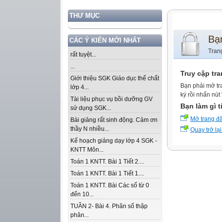
THƯ MỤC
Bạ
CÁC Ý KIẾN MỚI NHẤT
Tran
rất tuyệt...
...
Truy cập tr
Giới thiệu SGK Giáo dục thể chất
Bạn phải mở tr
lớp 4...
ký rồi nhấn nút
Tài liệu phục vụ bồi dưỡng GV
Bạn làm gì t
sử dụng SGK...
Mở trang đ
Bài giảng rất sinh động. Cảm ơn
thầy N nhiều...
Quay trở lại
Kế hoạch giảng dạy lớp 4 SGK -
KNTT Môn...
Toán 1 KNTT. Bài 1 Tiết 2....
Toán 1 KNTT. Bài 1 Tiết 1....
Toán 1 KNTT. Bài Các số từ 0
đến 10...
TUẦN 2- Bài 4. Phân số thập
phân...