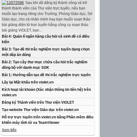
Sau khi đã đăng ký thành công và trở
thành thành viên của Thư viện trực tuyến, nếu bạn
muốn tạo trang riêng cho Trường, Phòng Giáo dục, Sở
Giáo dục, cho cá nhân mình hay bạn muốn soạn thảo
bài giảng điện tử trực tuyến bằng công cụ soạn thảo
bài giảng ViOLET, bạn...
Bài 4: Quản lí ngân hàng câu hỏi và sinh đề có điều
kiện
Bài 3: Tạo đề thi trắc nghiệm trực tuyến dạng chọn
một đáp án đúng
Bài 2: Tạo cây thư mục chứa câu hỏi trắc nghiệm
đồng bộ với danh mục SGK
Bài 1: Hướng dẫn tạo đề thi trắc nghiệm trực tuyến
Lấy lại Mật khẩu trên violet.vn
Kích hoạt tài khoản (Xác nhận thông tin liên hệ) trên
violet.vn
Đăng ký Thành viên trên Thư viện ViOLET
Tạo website Thư viện Giáo dục trên violet.vn
Hỗ trợ trực tuyến trên violet.vn bằng Phần mềm điều
khiển máy tính từ xa TeamViewer
Xem tiếp