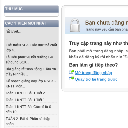
THƯ MỤC
Bạn chưa đăng 
CÁC Ý KIẾN MỚI NHẤT
Trang này yêu cầu bạn phả
rất tuyệt...
...
Truy cập trang này như t
Giới thiệu SGK Giáo dục thể chất
lớp 4...
Bạn phải mở trang đăng nhập, s
khẩu đã đăng ký rồi nhấn nút "Đ
Tài liệu phục vụ bồi dưỡng GV
sử dụng SGK...
Bạn làm gì tiếp theo?
Bài giảng rất sinh động. Cảm ơn
Mở trang đăng nhập
thầy N nhiều...
Quay trở lại trang trước
Kế hoạch giảng dạy lớp 4 SGK -
KNTT Môn...
Toán 1 KNTT. Bài 1 Tiết 2....
Toán 1 KNTT. Bài 1 Tiết 1....
Toán 1 KNTT. Bài Các số từ 0
đến 10...
TUẦN 2- Bài 4. Phân số thập
phân...