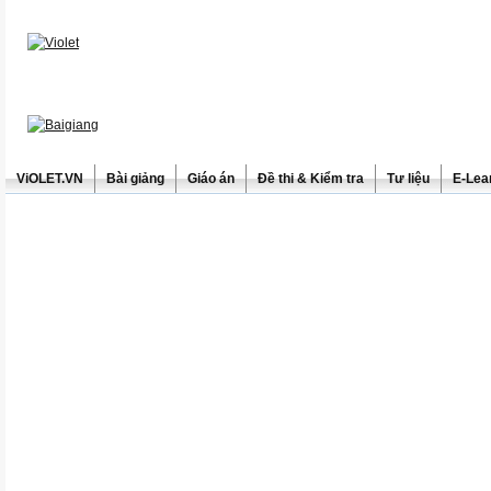
ViOLET.VN
Bài giảng
Giáo án
Đề thi & Kiểm tra
Tư liệu
E-Lea