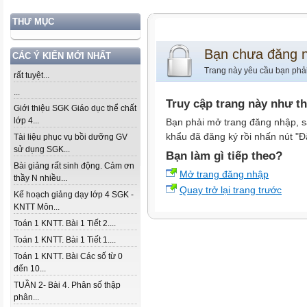
THƯ MỤC
Bạn chưa đăng 
CÁC Ý KIẾN MỚI NHẤT
Trang này yêu cầu bạn phả
rất tuyệt...
...
Truy cập trang này như t
Giới thiệu SGK Giáo dục thể chất
lớp 4...
Bạn phải mở trang đăng nhập, s
khẩu đã đăng ký rồi nhấn nút "Đ
Tài liệu phục vụ bồi dưỡng GV
sử dụng SGK...
Bạn làm gì tiếp theo?
Bài giảng rất sinh động. Cảm ơn
Mở trang đăng nhập
thầy N nhiều...
Quay trở lại trang trước
Kế hoạch giảng dạy lớp 4 SGK -
KNTT Môn...
Toán 1 KNTT. Bài 1 Tiết 2....
Toán 1 KNTT. Bài 1 Tiết 1....
Toán 1 KNTT. Bài Các số từ 0
đến 10...
TUẦN 2- Bài 4. Phân số thập
phân...