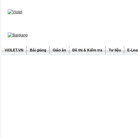
ViOLET.VN
Bài giảng
Giáo án
Đề thi & Kiểm tra
Tư liệu
E-Lea