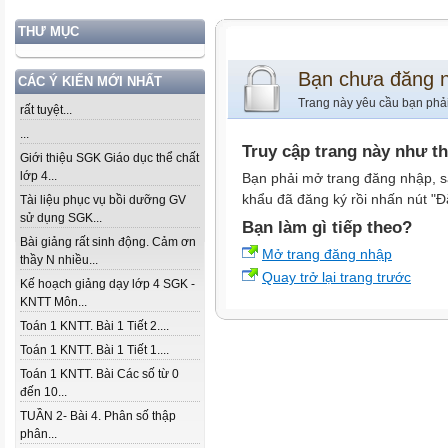
THƯ MỤC
Bạn chưa đăng 
CÁC Ý KIẾN MỚI NHẤT
Trang này yêu cầu bạn phả
rất tuyệt...
...
Truy cập trang này như t
Giới thiệu SGK Giáo dục thể chất
lớp 4...
Bạn phải mở trang đăng nhập, s
khẩu đã đăng ký rồi nhấn nút "Đ
Tài liệu phục vụ bồi dưỡng GV
sử dụng SGK...
Bạn làm gì tiếp theo?
Bài giảng rất sinh động. Cảm ơn
Mở trang đăng nhập
thầy N nhiều...
Quay trở lại trang trước
Kế hoạch giảng dạy lớp 4 SGK -
KNTT Môn...
Toán 1 KNTT. Bài 1 Tiết 2....
Toán 1 KNTT. Bài 1 Tiết 1....
Toán 1 KNTT. Bài Các số từ 0
đến 10...
TUẦN 2- Bài 4. Phân số thập
phân...