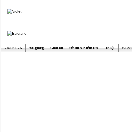
ViOLET.VN
Bài giảng
Giáo án
Đề thi & Kiểm tra
Tư liệu
E-Lea