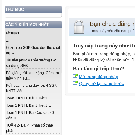
THƯ MỤC
Bạn chưa đăng 
CÁC Ý KIẾN MỚI NHẤT
Trang này yêu cầu bạn phả
rất tuyệt...
...
Truy cập trang này như t
Giới thiệu SGK Giáo dục thể chất
lớp 4...
Bạn phải mở trang đăng nhập, s
khẩu đã đăng ký rồi nhấn nút "Đ
Tài liệu phục vụ bồi dưỡng GV
sử dụng SGK...
Bạn làm gì tiếp theo?
Bài giảng rất sinh động. Cảm ơn
Mở trang đăng nhập
thầy N nhiều...
Quay trở lại trang trước
Kế hoạch giảng dạy lớp 4 SGK -
KNTT Môn...
Toán 1 KNTT. Bài 1 Tiết 2....
Toán 1 KNTT. Bài 1 Tiết 1....
Toán 1 KNTT. Bài Các số từ 0
đến 10...
TUẦN 2- Bài 4. Phân số thập
phân...