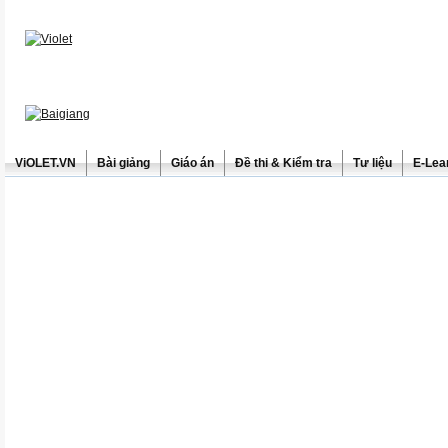
ViOLET.VN
Bài giảng
Giáo án
Đề thi & Kiểm tra
Tư liệu
E-Lea