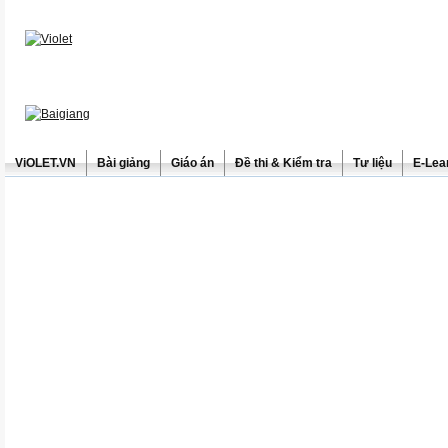
ViOLET.VN
Bài giảng
Giáo án
Đề thi & Kiểm tra
Tư liệu
E-Lea