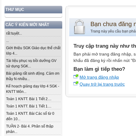
THƯ MỤC
Bạn chưa đăng 
CÁC Ý KIẾN MỚI NHẤT
Trang này yêu cầu bạn phả
rất tuyệt...
...
Truy cập trang này như t
Giới thiệu SGK Giáo dục thể chất
lớp 4...
Bạn phải mở trang đăng nhập, s
khẩu đã đăng ký rồi nhấn nút "Đ
Tài liệu phục vụ bồi dưỡng GV
sử dụng SGK...
Bạn làm gì tiếp theo?
Bài giảng rất sinh động. Cảm ơn
Mở trang đăng nhập
thầy N nhiều...
Quay trở lại trang trước
Kế hoạch giảng dạy lớp 4 SGK -
KNTT Môn...
Toán 1 KNTT. Bài 1 Tiết 2....
Toán 1 KNTT. Bài 1 Tiết 1....
Toán 1 KNTT. Bài Các số từ 0
đến 10...
TUẦN 2- Bài 4. Phân số thập
phân...