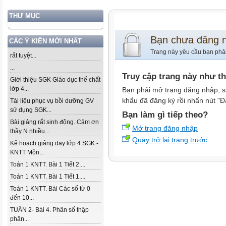
THƯ MỤC
Bạn chưa đăng 
CÁC Ý KIẾN MỚI NHẤT
Trang này yêu cầu bạn phả
rất tuyệt...
...
Truy cập trang này như t
Giới thiệu SGK Giáo dục thể chất
lớp 4...
Bạn phải mở trang đăng nhập, s
khẩu đã đăng ký rồi nhấn nút "Đ
Tài liệu phục vụ bồi dưỡng GV
sử dụng SGK...
Bạn làm gì tiếp theo?
Bài giảng rất sinh động. Cảm ơn
Mở trang đăng nhập
thầy N nhiều...
Quay trở lại trang trước
Kế hoạch giảng dạy lớp 4 SGK -
KNTT Môn...
Toán 1 KNTT. Bài 1 Tiết 2....
Toán 1 KNTT. Bài 1 Tiết 1....
Toán 1 KNTT. Bài Các số từ 0
đến 10...
TUẦN 2- Bài 4. Phân số thập
phân...