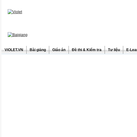
ViOLET.VN
Bài giảng
Giáo án
Đề thi & Kiểm tra
Tư liệu
E-Lea