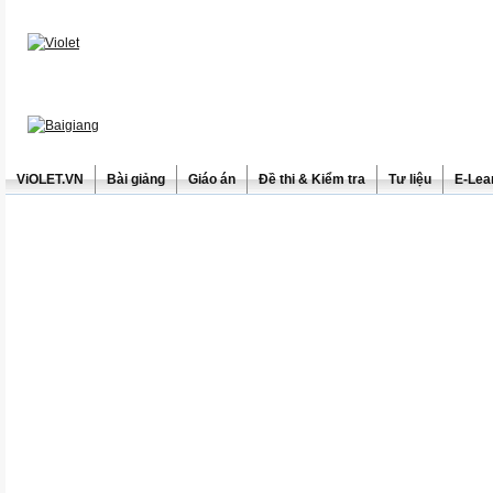
ViOLET.VN
Bài giảng
Giáo án
Đề thi & Kiểm tra
Tư liệu
E-Lea