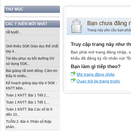
THƯ MỤC
Bạn chưa đăng 
CÁC Ý KIẾN MỚI NHẤT
Trang này yêu cầu bạn phả
rất tuyệt...
...
Truy cập trang này như t
Giới thiệu SGK Giáo dục thể chất
lớp 4...
Bạn phải mở trang đăng nhập, s
khẩu đã đăng ký rồi nhấn nút "Đ
Tài liệu phục vụ bồi dưỡng GV
sử dụng SGK...
Bạn làm gì tiếp theo?
Bài giảng rất sinh động. Cảm ơn
Mở trang đăng nhập
thầy N nhiều...
Quay trở lại trang trước
Kế hoạch giảng dạy lớp 4 SGK -
KNTT Môn...
Toán 1 KNTT. Bài 1 Tiết 2....
Toán 1 KNTT. Bài 1 Tiết 1....
Toán 1 KNTT. Bài Các số từ 0
đến 10...
TUẦN 2- Bài 4. Phân số thập
phân...