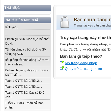
THƯ MỤC
Bạn chưa đăng 
CÁC Ý KIẾN MỚI NHẤT
Trang này yêu cầu bạn phả
rất tuyệt...
...
Truy cập trang này như t
Giới thiệu SGK Giáo dục thể chất
lớp 4...
Bạn phải mở trang đăng nhập, s
khẩu đã đăng ký rồi nhấn nút "Đ
Tài liệu phục vụ bồi dưỡng GV
sử dụng SGK...
Bạn làm gì tiếp theo?
Bài giảng rất sinh động. Cảm ơn
Mở trang đăng nhập
thầy N nhiều...
Quay trở lại trang trước
Kế hoạch giảng dạy lớp 4 SGK -
KNTT Môn...
Toán 1 KNTT. Bài 1 Tiết 2....
Toán 1 KNTT. Bài 1 Tiết 1....
Toán 1 KNTT. Bài Các số từ 0
đến 10...
TUẦN 2- Bài 4. Phân số thập
phân...