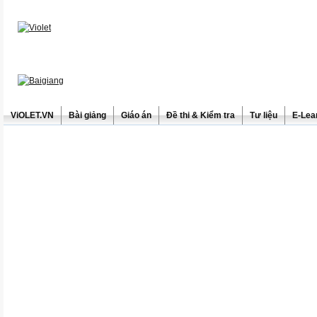
ViOLET.VN
Bài giảng
Giáo án
Đề thi & Kiểm tra
Tư liệu
E-Lea