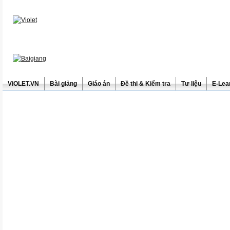
ViOLET.VN
Bài giảng
Giáo án
Đề thi & Kiểm tra
Tư liệu
E-Lea