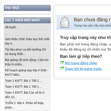
THƯ MỤC
Bạn chưa đăng 
CÁC Ý KIẾN MỚI NHẤT
Trang này yêu cầu bạn phả
rất tuyệt...
...
Truy cập trang này như t
Giới thiệu SGK Giáo dục thể chất
lớp 4...
Bạn phải mở trang đăng nhập, s
khẩu đã đăng ký rồi nhấn nút "Đ
Tài liệu phục vụ bồi dưỡng GV
sử dụng SGK...
Bạn làm gì tiếp theo?
Bài giảng rất sinh động. Cảm ơn
Mở trang đăng nhập
thầy N nhiều...
Quay trở lại trang trước
Kế hoạch giảng dạy lớp 4 SGK -
KNTT Môn...
Toán 1 KNTT. Bài 1 Tiết 2....
Toán 1 KNTT. Bài 1 Tiết 1....
Toán 1 KNTT. Bài Các số từ 0
đến 10...
TUẦN 2- Bài 4. Phân số thập
phân...