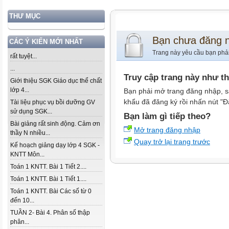
THƯ MỤC
Bạn chưa đăng 
CÁC Ý KIẾN MỚI NHẤT
Trang này yêu cầu bạn phả
rất tuyệt...
...
Truy cập trang này như t
Giới thiệu SGK Giáo dục thể chất
lớp 4...
Bạn phải mở trang đăng nhập, s
khẩu đã đăng ký rồi nhấn nút "Đ
Tài liệu phục vụ bồi dưỡng GV
sử dụng SGK...
Bạn làm gì tiếp theo?
Bài giảng rất sinh động. Cảm ơn
Mở trang đăng nhập
thầy N nhiều...
Quay trở lại trang trước
Kế hoạch giảng dạy lớp 4 SGK -
KNTT Môn...
Toán 1 KNTT. Bài 1 Tiết 2....
Toán 1 KNTT. Bài 1 Tiết 1....
Toán 1 KNTT. Bài Các số từ 0
đến 10...
TUẦN 2- Bài 4. Phân số thập
phân...