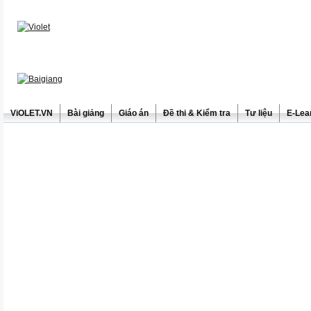
ViOLET.VN
Bài giảng
Giáo án
Đề thi & Kiểm tra
Tư liệu
E-Lea