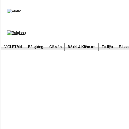
ViOLET.VN
Bài giảng
Giáo án
Đề thi & Kiểm tra
Tư liệu
E-Lea