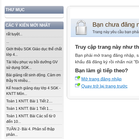
THƯ MỤC
Bạn chưa đăng 
CÁC Ý KIẾN MỚI NHẤT
Trang này yêu cầu bạn phả
rất tuyệt...
...
Truy cập trang này như t
Giới thiệu SGK Giáo dục thể chất
lớp 4...
Bạn phải mở trang đăng nhập, s
khẩu đã đăng ký rồi nhấn nút "Đ
Tài liệu phục vụ bồi dưỡng GV
sử dụng SGK...
Bạn làm gì tiếp theo?
Bài giảng rất sinh động. Cảm ơn
Mở trang đăng nhập
thầy N nhiều...
Quay trở lại trang trước
Kế hoạch giảng dạy lớp 4 SGK -
KNTT Môn...
Toán 1 KNTT. Bài 1 Tiết 2....
Toán 1 KNTT. Bài 1 Tiết 1....
Toán 1 KNTT. Bài Các số từ 0
đến 10...
TUẦN 2- Bài 4. Phân số thập
phân...