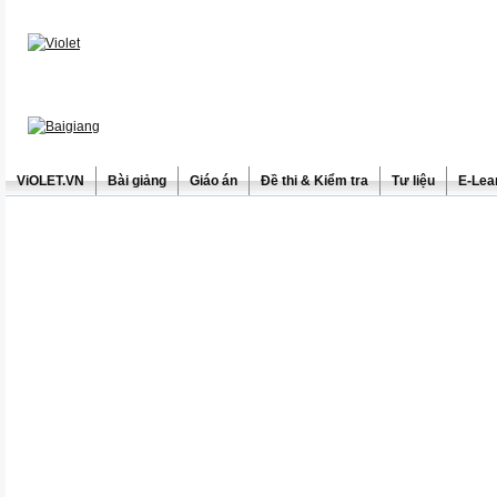
ViOLET.VN
Bài giảng
Giáo án
Đề thi & Kiểm tra
Tư liệu
E-Lea