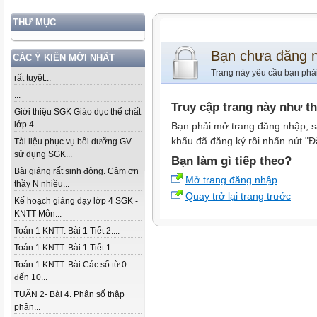
THƯ MỤC
Bạn chưa đăng 
CÁC Ý KIẾN MỚI NHẤT
Trang này yêu cầu bạn phả
rất tuyệt...
...
Truy cập trang này như t
Giới thiệu SGK Giáo dục thể chất
lớp 4...
Bạn phải mở trang đăng nhập, s
khẩu đã đăng ký rồi nhấn nút "Đ
Tài liệu phục vụ bồi dưỡng GV
sử dụng SGK...
Bạn làm gì tiếp theo?
Bài giảng rất sinh động. Cảm ơn
Mở trang đăng nhập
thầy N nhiều...
Quay trở lại trang trước
Kế hoạch giảng dạy lớp 4 SGK -
KNTT Môn...
Toán 1 KNTT. Bài 1 Tiết 2....
Toán 1 KNTT. Bài 1 Tiết 1....
Toán 1 KNTT. Bài Các số từ 0
đến 10...
TUẦN 2- Bài 4. Phân số thập
phân...