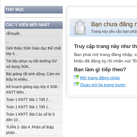
THƯ MỤC
Bạn chưa đăng 
CÁC Ý KIẾN MỚI NHẤT
Trang này yêu cầu bạn phả
rất tuyệt...
...
Truy cập trang này như t
Giới thiệu SGK Giáo dục thể chất
lớp 4...
Bạn phải mở trang đăng nhập, s
khẩu đã đăng ký rồi nhấn nút "Đ
Tài liệu phục vụ bồi dưỡng GV
sử dụng SGK...
Bạn làm gì tiếp theo?
Bài giảng rất sinh động. Cảm ơn
Mở trang đăng nhập
thầy N nhiều...
Quay trở lại trang trước
Kế hoạch giảng dạy lớp 4 SGK -
KNTT Môn...
Toán 1 KNTT. Bài 1 Tiết 2....
Toán 1 KNTT. Bài 1 Tiết 1....
Toán 1 KNTT. Bài Các số từ 0
đến 10...
TUẦN 2- Bài 4. Phân số thập
phân...