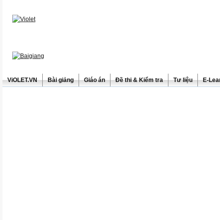
ViOLET.VN
Bài giảng
Giáo án
Đề thi & Kiểm tra
Tư liệu
E-Lea