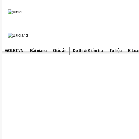
ViOLET.VN
Bài giảng
Giáo án
Đề thi & Kiểm tra
Tư liệu
E-Lea