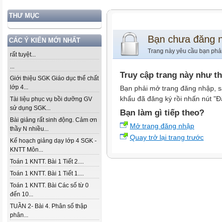
THƯ MỤC
Bạn chưa đăng 
CÁC Ý KIẾN MỚI NHẤT
Trang này yêu cầu bạn phả
rất tuyệt...
...
Truy cập trang này như t
Giới thiệu SGK Giáo dục thể chất
lớp 4...
Bạn phải mở trang đăng nhập, s
khẩu đã đăng ký rồi nhấn nút "Đ
Tài liệu phục vụ bồi dưỡng GV
sử dụng SGK...
Bạn làm gì tiếp theo?
Bài giảng rất sinh động. Cảm ơn
Mở trang đăng nhập
thầy N nhiều...
Quay trở lại trang trước
Kế hoạch giảng dạy lớp 4 SGK -
KNTT Môn...
Toán 1 KNTT. Bài 1 Tiết 2....
Toán 1 KNTT. Bài 1 Tiết 1....
Toán 1 KNTT. Bài Các số từ 0
đến 10...
TUẦN 2- Bài 4. Phân số thập
phân...