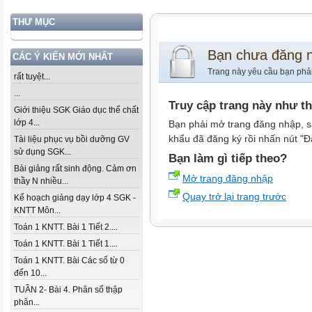
THƯ MỤC
Bạn chưa đăng 
CÁC Ý KIẾN MỚI NHẤT
Trang này yêu cầu bạn phả
rất tuyệt...
...
Truy cập trang này như t
Giới thiệu SGK Giáo dục thể chất
lớp 4...
Bạn phải mở trang đăng nhập, s
khẩu đã đăng ký rồi nhấn nút "Đ
Tài liệu phục vụ bồi dưỡng GV
sử dụng SGK...
Bạn làm gì tiếp theo?
Bài giảng rất sinh động. Cảm ơn
Mở trang đăng nhập
thầy N nhiều...
Quay trở lại trang trước
Kế hoạch giảng dạy lớp 4 SGK -
KNTT Môn...
Toán 1 KNTT. Bài 1 Tiết 2....
Toán 1 KNTT. Bài 1 Tiết 1....
Toán 1 KNTT. Bài Các số từ 0
đến 10...
TUẦN 2- Bài 4. Phân số thập
phân...