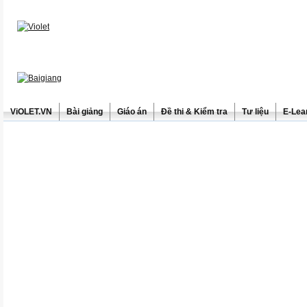
ViOLET.VN
Bài giảng
Giáo án
Đề thi & Kiểm tra
Tư liệu
E-Lea