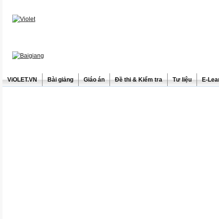
ViOLET.VN
Bài giảng
Giáo án
Đề thi & Kiểm tra
Tư liệu
E-Lea