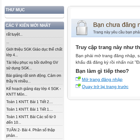
THƯ MỤC
Bạn chưa đăng 
CÁC Ý KIẾN MỚI NHẤT
Trang này yêu cầu bạn phả
rất tuyệt...
...
Truy cập trang này như t
Giới thiệu SGK Giáo dục thể chất
lớp 4...
Bạn phải mở trang đăng nhập, s
khẩu đã đăng ký rồi nhấn nút "Đ
Tài liệu phục vụ bồi dưỡng GV
sử dụng SGK...
Bạn làm gì tiếp theo?
Bài giảng rất sinh động. Cảm ơn
Mở trang đăng nhập
thầy N nhiều...
Quay trở lại trang trước
Kế hoạch giảng dạy lớp 4 SGK -
KNTT Môn...
Toán 1 KNTT. Bài 1 Tiết 2....
Toán 1 KNTT. Bài 1 Tiết 1....
Toán 1 KNTT. Bài Các số từ 0
đến 10...
TUẦN 2- Bài 4. Phân số thập
phân...