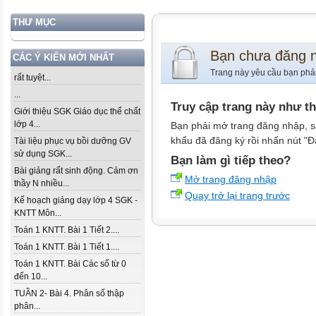
THƯ MỤC
Bạn chưa đăng 
CÁC Ý KIẾN MỚI NHẤT
Trang này yêu cầu bạn phả
rất tuyệt...
...
Truy cập trang này như t
Giới thiệu SGK Giáo dục thể chất
lớp 4...
Bạn phải mở trang đăng nhập, s
khẩu đã đăng ký rồi nhấn nút "Đ
Tài liệu phục vụ bồi dưỡng GV
sử dụng SGK...
Bạn làm gì tiếp theo?
Bài giảng rất sinh động. Cảm ơn
Mở trang đăng nhập
thầy N nhiều...
Quay trở lại trang trước
Kế hoạch giảng dạy lớp 4 SGK -
KNTT Môn...
Toán 1 KNTT. Bài 1 Tiết 2....
Toán 1 KNTT. Bài 1 Tiết 1....
Toán 1 KNTT. Bài Các số từ 0
đến 10...
TUẦN 2- Bài 4. Phân số thập
phân...