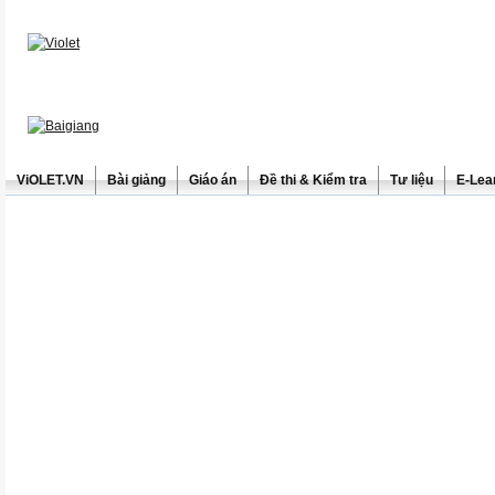
ViOLET.VN
Bài giảng
Giáo án
Đề thi & Kiểm tra
Tư liệu
E-Lea