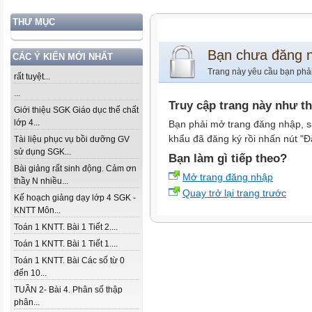
THƯ MỤC
Bạn chưa đăng 
CÁC Ý KIẾN MỚI NHẤT
Trang này yêu cầu bạn phả
rất tuyệt...
...
Truy cập trang này như t
Giới thiệu SGK Giáo dục thể chất
lớp 4...
Bạn phải mở trang đăng nhập, s
khẩu đã đăng ký rồi nhấn nút "Đ
Tài liệu phục vụ bồi dưỡng GV
sử dụng SGK...
Bạn làm gì tiếp theo?
Bài giảng rất sinh động. Cảm ơn
Mở trang đăng nhập
thầy N nhiều...
Quay trở lại trang trước
Kế hoạch giảng dạy lớp 4 SGK -
KNTT Môn...
Toán 1 KNTT. Bài 1 Tiết 2....
Toán 1 KNTT. Bài 1 Tiết 1....
Toán 1 KNTT. Bài Các số từ 0
đến 10...
TUẦN 2- Bài 4. Phân số thập
phân...