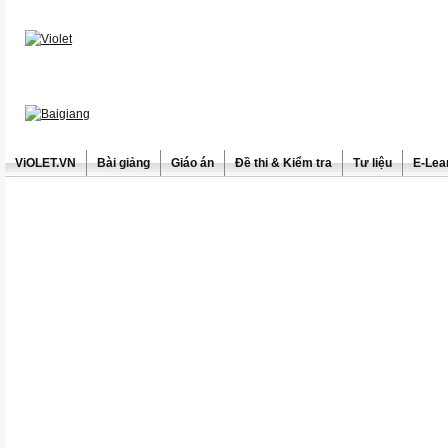
ViOLET.VN
Bài giảng
Giáo án
Đề thi & Kiểm tra
Tư liệu
E-Lea