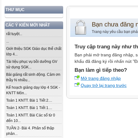
THƯ MỤC
Bạn chưa đăng 
CÁC Ý KIẾN MỚI NHẤT
Trang này yêu cầu bạn phả
rất tuyệt...
...
Truy cập trang này như t
Giới thiệu SGK Giáo dục thể chất
lớp 4...
Bạn phải mở trang đăng nhập, s
khẩu đã đăng ký rồi nhấn nút "Đ
Tài liệu phục vụ bồi dưỡng GV
sử dụng SGK...
Bạn làm gì tiếp theo?
Bài giảng rất sinh động. Cảm ơn
Mở trang đăng nhập
thầy N nhiều...
Quay trở lại trang trước
Kế hoạch giảng dạy lớp 4 SGK -
KNTT Môn...
Toán 1 KNTT. Bài 1 Tiết 2....
Toán 1 KNTT. Bài 1 Tiết 1....
Toán 1 KNTT. Bài Các số từ 0
đến 10...
TUẦN 2- Bài 4. Phân số thập
phân...