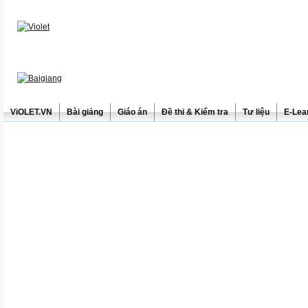
ViOLET.VN
Bài giảng
Giáo án
Đề thi & Kiểm tra
Tư liệu
E-Lea