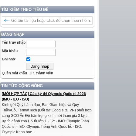
TÌM KIẾM THEO TIÊU ĐỀ
ĐĂNG NHẬP
Tên truy nhập
Mật khẩu
Ghi nhớ
Quên mật khẩu
ĐK thành viên
TIN TỨC CỘNG ĐỒNG
[MỜI HỢP TÁC] Các kỳ thi Olympic Quốc tế 2026
(IMO - IEO - ISO)
Kính gửi Quý Lãnh đạo, Ban Giám hiệu và Quý
Thầy/Cô, FermatTech (Đối tác Google tại VN) phối hợp
cùng SCO Ấn Độ trân trọng kính mời tham gia 3 kỳ thi
uy tín dành cho HS từ lớp 1 - 12: - IMO: Olympic Toán
Quốc tế. - IEO: Olympic Tiếng Anh Quốc tế. - ISO:
Olympic Khoa học...