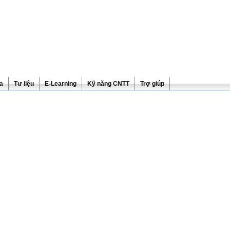
ra
Tư liệu
E-Learning
Kỹ năng CNTT
Trợ giúp