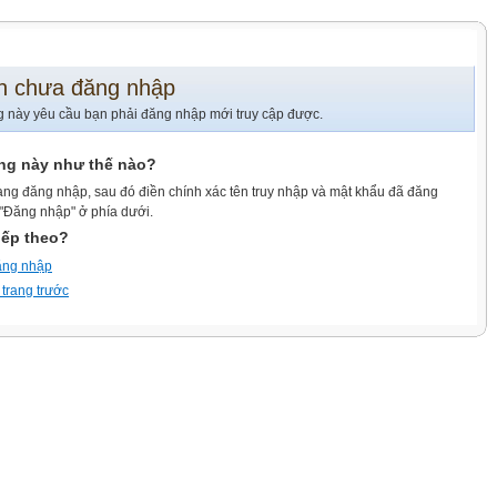
n chưa đăng nhập
g này yêu cầu bạn phải đăng nhập mới truy cập được.
ang này như thế nào?
ang đăng nhập, sau đó điền chính xác tên truy nhập và mật khẩu đã đăng
 "Đăng nhập" ở phía dưới.
iếp theo?
ăng nhập
 trang trước