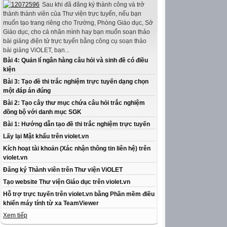
Sau khi đã đăng ký thành công và trở
thành thành viên của Thư viện trực tuyến, nếu bạn
muốn tạo trang riêng cho Trường, Phòng Giáo dục, Sở
Giáo dục, cho cá nhân mình hay bạn muốn soạn thảo
bài giảng điện tử trực tuyến bằng công cụ soạn thảo
bài giảng ViOLET, bạn...
Bài 4: Quản lí ngân hàng câu hỏi và sinh đề có điều
kiện
Bài 3: Tạo đề thi trắc nghiệm trực tuyến dạng chọn
một đáp án đúng
Bài 2: Tạo cây thư mục chứa câu hỏi trắc nghiệm
đồng bộ với danh mục SGK
Bài 1: Hướng dẫn tạo đề thi trắc nghiệm trực tuyến
Lấy lại Mật khẩu trên violet.vn
Kích hoạt tài khoản (Xác nhận thông tin liên hệ) trên
violet.vn
Đăng ký Thành viên trên Thư viện ViOLET
Tạo website Thư viện Giáo dục trên violet.vn
Hỗ trợ trực tuyến trên violet.vn bằng Phần mềm điều
khiển máy tính từ xa TeamViewer
Xem tiếp