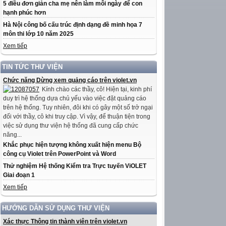
5 điều đơn giản cha mẹ nên làm mỗi ngày để con
hạnh phúc hơn
Hà Nội công bố cấu trúc định dạng đề minh họa 7
môn thi lớp 10 năm 2025
Xem tiếp
TIN TỨC THƯ VIỆN
Chức năng Dừng xem quảng cáo trên violet.vn
Kính chào các thầy, cô! Hiện tại, kinh phí
duy trì hệ thống dựa chủ yếu vào việc đặt quảng cáo
trên hệ thống. Tuy nhiên, đôi khi có gây một số trở ngại
đối với thầy, cô khi truy cập. Vì vậy, để thuận tiện trong
việc sử dụng thư viện hệ thống đã cung cấp chức
năng...
Khắc phục hiện tượng không xuất hiện menu Bộ
công cụ Violet trên PowerPoint và Word
Thử nghiệm Hệ thống Kiểm tra Trực tuyến ViOLET
Giai đoạn 1
Xem tiếp
HƯỚNG DẪN SỬ DỤNG THƯ VIỆN
Xác thực Thông tin thành viên trên violet.vn