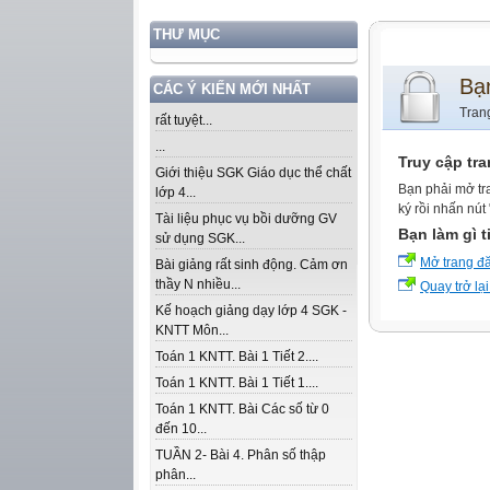
THƯ MỤC
Bạ
CÁC Ý KIẾN MỚI NHẤT
Tran
rất tuyệt...
...
Truy cập tr
Giới thiệu SGK Giáo dục thể chất
Bạn phải mở tr
lớp 4...
ký rồi nhấn nút
Tài liệu phục vụ bồi dưỡng GV
Bạn làm gì t
sử dụng SGK...
Mở trang đ
Bài giảng rất sinh động. Cảm ơn
thầy N nhiều...
Quay trở lại
Kế hoạch giảng dạy lớp 4 SGK -
KNTT Môn...
Toán 1 KNTT. Bài 1 Tiết 2....
Toán 1 KNTT. Bài 1 Tiết 1....
Toán 1 KNTT. Bài Các số từ 0
đến 10...
TUẦN 2- Bài 4. Phân số thập
phân...