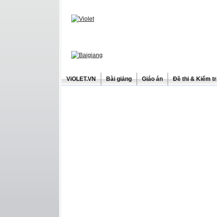
ViOLET.VN
Bài giảng
Giáo án
Đề thi & Kiểm t