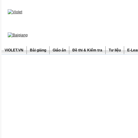
ViOLET.VN
Bài giảng
Giáo án
Đề thi & Kiểm tra
Tư liệu
E-Lea