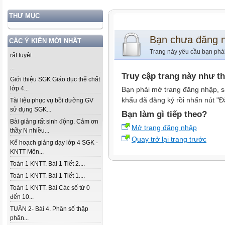
THƯ MỤC
Bạn chưa đăng 
CÁC Ý KIẾN MỚI NHẤT
Trang này yêu cầu bạn phả
rất tuyệt...
...
Truy cập trang này như t
Giới thiệu SGK Giáo dục thể chất
lớp 4...
Bạn phải mở trang đăng nhập, s
khẩu đã đăng ký rồi nhấn nút "Đ
Tài liệu phục vụ bồi dưỡng GV
sử dụng SGK...
Bạn làm gì tiếp theo?
Bài giảng rất sinh động. Cảm ơn
Mở trang đăng nhập
thầy N nhiều...
Quay trở lại trang trước
Kế hoạch giảng dạy lớp 4 SGK -
KNTT Môn...
Toán 1 KNTT. Bài 1 Tiết 2....
Toán 1 KNTT. Bài 1 Tiết 1....
Toán 1 KNTT. Bài Các số từ 0
đến 10...
TUẦN 2- Bài 4. Phân số thập
phân...