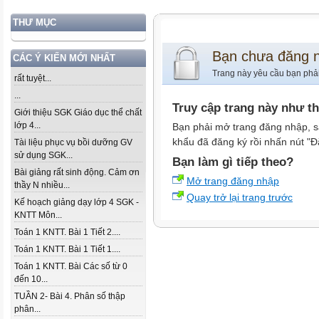
THƯ MỤC
Bạn chưa đăng 
CÁC Ý KIẾN MỚI NHẤT
Trang này yêu cầu bạn phả
rất tuyệt...
...
Truy cập trang này như t
Giới thiệu SGK Giáo dục thể chất
lớp 4...
Bạn phải mở trang đăng nhập, s
khẩu đã đăng ký rồi nhấn nút "Đ
Tài liệu phục vụ bồi dưỡng GV
sử dụng SGK...
Bạn làm gì tiếp theo?
Bài giảng rất sinh động. Cảm ơn
Mở trang đăng nhập
thầy N nhiều...
Quay trở lại trang trước
Kế hoạch giảng dạy lớp 4 SGK -
KNTT Môn...
Toán 1 KNTT. Bài 1 Tiết 2....
Toán 1 KNTT. Bài 1 Tiết 1....
Toán 1 KNTT. Bài Các số từ 0
đến 10...
TUẦN 2- Bài 4. Phân số thập
phân...