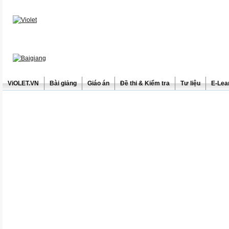
ViOLET.VN
Bài giảng
Giáo án
Đề thi & Kiểm tra
Tư liệu
E-Lea