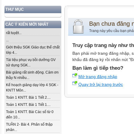
THƯ MỤC
Bạn chưa đăng 
CÁC Ý KIẾN MỚI NHẤT
Trang này yêu cầu bạn phả
rất tuyệt...
...
Truy cập trang này như t
Giới thiệu SGK Giáo dục thể chất
lớp 4...
Bạn phải mở trang đăng nhập, s
khẩu đã đăng ký rồi nhấn nút "Đ
Tài liệu phục vụ bồi dưỡng GV
sử dụng SGK...
Bạn làm gì tiếp theo?
Bài giảng rất sinh động. Cảm ơn
Mở trang đăng nhập
thầy N nhiều...
Quay trở lại trang trước
Kế hoạch giảng dạy lớp 4 SGK -
KNTT Môn...
Toán 1 KNTT. Bài 1 Tiết 2....
Toán 1 KNTT. Bài 1 Tiết 1....
Toán 1 KNTT. Bài Các số từ 0
đến 10...
TUẦN 2- Bài 4. Phân số thập
phân...