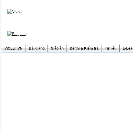
ViOLET.VN
Bài giảng
Giáo án
Đề thi & Kiểm tra
Tư liệu
E-Lea