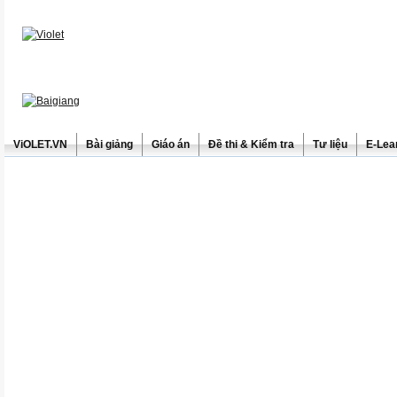
ViOLET.VN
Bài giảng
Giáo án
Đề thi & Kiểm tra
Tư liệu
E-Lea