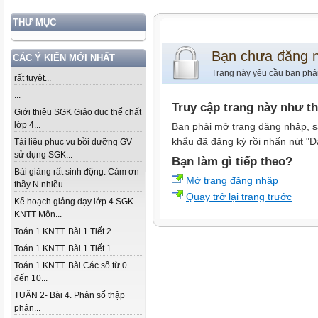
THƯ MỤC
Bạn chưa đăng 
CÁC Ý KIẾN MỚI NHẤT
Trang này yêu cầu bạn phả
rất tuyệt...
...
Truy cập trang này như t
Giới thiệu SGK Giáo dục thể chất
lớp 4...
Bạn phải mở trang đăng nhập, s
khẩu đã đăng ký rồi nhấn nút "Đ
Tài liệu phục vụ bồi dưỡng GV
sử dụng SGK...
Bạn làm gì tiếp theo?
Bài giảng rất sinh động. Cảm ơn
Mở trang đăng nhập
thầy N nhiều...
Quay trở lại trang trước
Kế hoạch giảng dạy lớp 4 SGK -
KNTT Môn...
Toán 1 KNTT. Bài 1 Tiết 2....
Toán 1 KNTT. Bài 1 Tiết 1....
Toán 1 KNTT. Bài Các số từ 0
đến 10...
TUẦN 2- Bài 4. Phân số thập
phân...