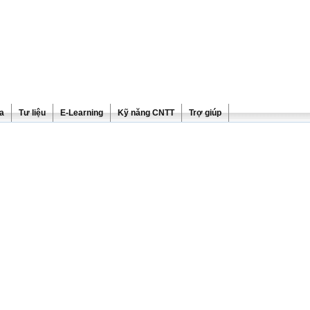
ra
Tư liệu
E-Learning
Kỹ năng CNTT
Trợ giúp