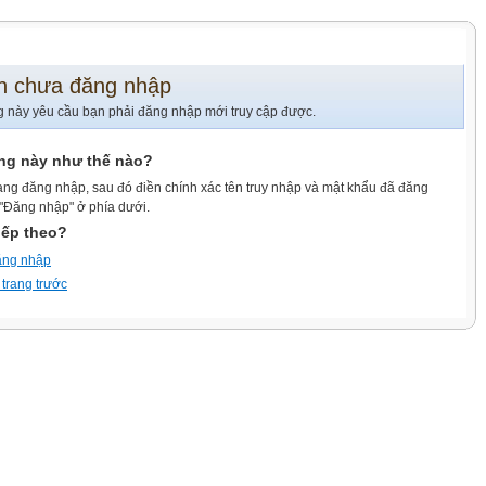
n chưa đăng nhập
g này yêu cầu bạn phải đăng nhập mới truy cập được.
ang này như thế nào?
ang đăng nhập, sau đó điền chính xác tên truy nhập và mật khẩu đã đăng
 "Đăng nhập" ở phía dưới.
iếp theo?
ăng nhập
 trang trước