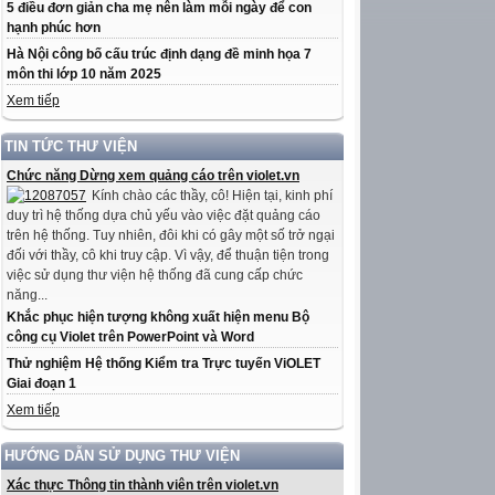
5 điều đơn giản cha mẹ nên làm mỗi ngày để con
hạnh phúc hơn
Hà Nội công bố cấu trúc định dạng đề minh họa 7
môn thi lớp 10 năm 2025
Xem tiếp
TIN TỨC THƯ VIỆN
Chức năng Dừng xem quảng cáo trên violet.vn
Kính chào các thầy, cô! Hiện tại, kinh phí
duy trì hệ thống dựa chủ yếu vào việc đặt quảng cáo
trên hệ thống. Tuy nhiên, đôi khi có gây một số trở ngại
đối với thầy, cô khi truy cập. Vì vậy, để thuận tiện trong
việc sử dụng thư viện hệ thống đã cung cấp chức
năng...
Khắc phục hiện tượng không xuất hiện menu Bộ
công cụ Violet trên PowerPoint và Word
Thử nghiệm Hệ thống Kiểm tra Trực tuyến ViOLET
Giai đoạn 1
Xem tiếp
HƯỚNG DẪN SỬ DỤNG THƯ VIỆN
Xác thực Thông tin thành viên trên violet.vn