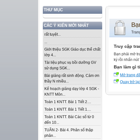
THƯ MỤC
Bạ
CÁC Ý KIẾN MỚI NHẤT
Tran
rất tuyệt...
...
Truy cập tr
Giới thiệu SGK Giáo dục thể chất
Bạn phải mở tr
lớp 4...
ký rồi nhấn nút
Tài liệu phục vụ bồi dưỡng GV
Bạn làm gì t
sử dụng SGK...
Mở trang đ
Bài giảng rất sinh động. Cảm ơn
thầy N nhiều...
Quay trở lại
Kế hoạch giảng dạy lớp 4 SGK -
KNTT Môn...
Toán 1 KNTT. Bài 1 Tiết 2....
Toán 1 KNTT. Bài 1 Tiết 1....
Toán 1 KNTT. Bài Các số từ 0
đến 10...
TUẦN 2- Bài 4. Phân số thập
phân...