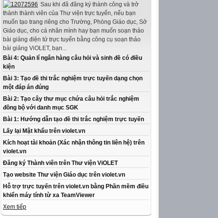
Sau khi đã đăng ký thành công và trở
thành thành viên của Thư viện trực tuyến, nếu bạn
muốn tạo trang riêng cho Trường, Phòng Giáo dục, Sở
Giáo dục, cho cá nhân mình hay bạn muốn soạn thảo
bài giảng điện tử trực tuyến bằng công cụ soạn thảo
bài giảng ViOLET, bạn...
Bài 4: Quản lí ngân hàng câu hỏi và sinh đề có điều
kiện
Bài 3: Tạo đề thi trắc nghiệm trực tuyến dạng chọn
một đáp án đúng
Bài 2: Tạo cây thư mục chứa câu hỏi trắc nghiệm
đồng bộ với danh mục SGK
Bài 1: Hướng dẫn tạo đề thi trắc nghiệm trực tuyến
Lấy lại Mật khẩu trên violet.vn
Kích hoạt tài khoản (Xác nhận thông tin liên hệ) trên
violet.vn
Đăng ký Thành viên trên Thư viện ViOLET
Tạo website Thư viện Giáo dục trên violet.vn
Hỗ trợ trực tuyến trên violet.vn bằng Phần mềm điều
khiển máy tính từ xa TeamViewer
Xem tiếp