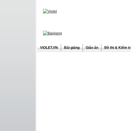
ViOLET.VN
Bài giảng
Giáo án
Đề thi & Kiểm t