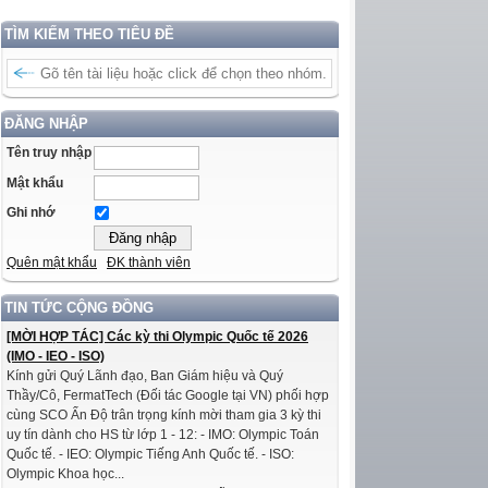
TÌM KIẾM THEO TIÊU ĐỀ
ĐĂNG NHẬP
Tên truy nhập
Mật khẩu
Ghi nhớ
Quên mật khẩu
ĐK thành viên
TIN TỨC CỘNG ĐỒNG
[MỜI HỢP TÁC] Các kỳ thi Olympic Quốc tế 2026
(IMO - IEO - ISO)
Kính gửi Quý Lãnh đạo, Ban Giám hiệu và Quý
Thầy/Cô, FermatTech (Đối tác Google tại VN) phối hợp
cùng SCO Ấn Độ trân trọng kính mời tham gia 3 kỳ thi
uy tín dành cho HS từ lớp 1 - 12: - IMO: Olympic Toán
Quốc tế. - IEO: Olympic Tiếng Anh Quốc tế. - ISO:
Olympic Khoa học...