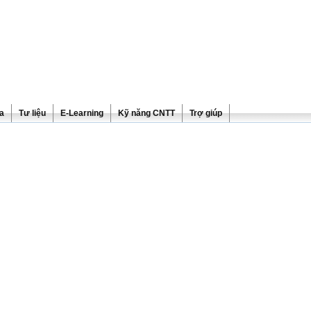
ra
Tư liệu
E-Learning
Kỹ năng CNTT
Trợ giúp