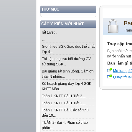
THƯ MỤC
Bạ
CÁC Ý KIẾN MỚI NHẤT
Tran
rất tuyệt...
...
Truy cập tr
Giới thiệu SGK Giáo dục thể chất
Bạn phải mở tr
lớp 4...
ký rồi nhấn nút
Tài liệu phục vụ bồi dưỡng GV
Bạn làm gì t
sử dụng SGK...
Mở trang đ
Bài giảng rất sinh động. Cảm ơn
thầy N nhiều...
Quay trở lại
Kế hoạch giảng dạy lớp 4 SGK -
KNTT Môn...
Toán 1 KNTT. Bài 1 Tiết 2....
Toán 1 KNTT. Bài 1 Tiết 1....
Toán 1 KNTT. Bài Các số từ 0
đến 10...
TUẦN 2- Bài 4. Phân số thập
phân...