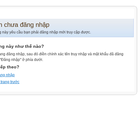
n chưa đăng nhập
g này yêu cầu bạn phải đăng nhập mới truy cập được.
ang này như thế nào?
ang đăng nhập, sau đó điền chính xác tên truy nhập và mật khẩu đã đăng
 "Đăng nhập" ở phía dưới.
iếp theo?
ăng nhập
 trang trước