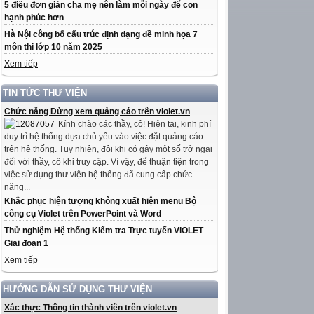
5 điều đơn giản cha mẹ nên làm mỗi ngày để con
hạnh phúc hơn
Hà Nội công bố cấu trúc định dạng đề minh họa 7
môn thi lớp 10 năm 2025
Xem tiếp
TIN TỨC THƯ VIỆN
Chức năng Dừng xem quảng cáo trên violet.vn
Kính chào các thầy, cô! Hiện tại, kinh phí
duy trì hệ thống dựa chủ yếu vào việc đặt quảng cáo
trên hệ thống. Tuy nhiên, đôi khi có gây một số trở ngại
đối với thầy, cô khi truy cập. Vì vậy, để thuận tiện trong
việc sử dụng thư viện hệ thống đã cung cấp chức
năng...
Khắc phục hiện tượng không xuất hiện menu Bộ
công cụ Violet trên PowerPoint và Word
Thử nghiệm Hệ thống Kiểm tra Trực tuyến ViOLET
Giai đoạn 1
Xem tiếp
HƯỚNG DẪN SỬ DỤNG THƯ VIỆN
Xác thực Thông tin thành viên trên violet.vn