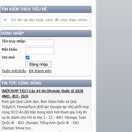
TÌM KIẾM THEO TIÊU ĐỀ
ĐĂNG NHẬP
Tên truy nhập
Mật khẩu
Ghi nhớ
Quên mật khẩu
ĐK thành viên
TIN TỨC CỘNG ĐỒNG
[MỜI HỢP TÁC] Các kỳ thi Olympic Quốc tế 2026
(IMO - IEO - ISO)
Kính gửi Quý Lãnh đạo, Ban Giám hiệu và Quý
Thầy/Cô, FermatTech (Đối tác Google tại VN) phối hợp
cùng SCO Ấn Độ trân trọng kính mời tham gia 3 kỳ thi
uy tín dành cho HS từ lớp 1 - 12: - IMO: Olympic Toán
Quốc tế. - IEO: Olympic Tiếng Anh Quốc tế. - ISO:
Olympic Khoa học...