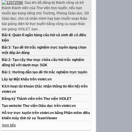
Sau khi đã đăng ký thành công và trở
thành thành viên của Thư viện trực tuyến, nếu bạn
muốn tạo trang riêng cho Trường, Phòng Giáo dục, Sở
Giáo dục, cho cá nhân mình hay bạn muốn soạn thảo
bài giảng điện tử trực tuyến bằng công cụ soạn thảo
bài giảng ViOLET, bạn...
Bài 4: Quản lí ngân hàng câu hỏi và sinh đề có điều
kiện
Bài 3: Tạo đề thi trắc nghiệm trực tuyến dạng chọn
một đáp án đúng
Bài 2: Tạo cây thư mục chứa câu hỏi trắc nghiệm
đồng bộ với danh mục SGK
Bài 1: Hướng dẫn tạo đề thi trắc nghiệm trực tuyến
Lấy lại Mật khẩu trên violet.vn
Kích hoạt tài khoản (Xác nhận thông tin liên hệ) trên
violet.vn
Đăng ký Thành viên trên Thư viện ViOLET
Tạo website Thư viện Giáo dục trên violet.vn
Hỗ trợ trực tuyến trên violet.vn bằng Phần mềm điều
khiển máy tính từ xa TeamViewer
Xem tiếp