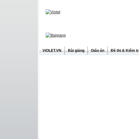
ViOLET.VN
Bài giảng
Giáo án
Đề thi & Kiểm t