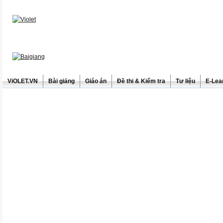
ViOLET.VN
Bài giảng
Giáo án
Đề thi & Kiểm tra
Tư liệu
E-Lea