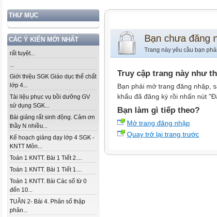
THƯ MỤC
Bạn chưa đăng 
CÁC Ý KIẾN MỚI NHẤT
Trang này yêu cầu bạn phả
rất tuyệt...
...
Truy cập trang này như t
Giới thiệu SGK Giáo dục thể chất
lớp 4...
Bạn phải mở trang đăng nhập, s
khẩu đã đăng ký rồi nhấn nút "Đ
Tài liệu phục vụ bồi dưỡng GV
sử dụng SGK...
Bạn làm gì tiếp theo?
Bài giảng rất sinh động. Cảm ơn
Mở trang đăng nhập
thầy N nhiều...
Quay trở lại trang trước
Kế hoạch giảng dạy lớp 4 SGK -
KNTT Môn...
Toán 1 KNTT. Bài 1 Tiết 2....
Toán 1 KNTT. Bài 1 Tiết 1....
Toán 1 KNTT. Bài Các số từ 0
đến 10...
TUẦN 2- Bài 4. Phân số thập
phân...