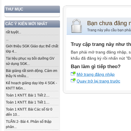
THƯ MỤC
Bạn chưa đăng 
CÁC Ý KIẾN MỚI NHẤT
Trang này yêu cầu bạn phả
rất tuyệt...
...
Truy cập trang này như t
Giới thiệu SGK Giáo dục thể chất
lớp 4...
Bạn phải mở trang đăng nhập, s
khẩu đã đăng ký rồi nhấn nút "Đ
Tài liệu phục vụ bồi dưỡng GV
sử dụng SGK...
Bạn làm gì tiếp theo?
Bài giảng rất sinh động. Cảm ơn
Mở trang đăng nhập
thầy N nhiều...
Quay trở lại trang trước
Kế hoạch giảng dạy lớp 4 SGK -
KNTT Môn...
Toán 1 KNTT. Bài 1 Tiết 2....
Toán 1 KNTT. Bài 1 Tiết 1....
Toán 1 KNTT. Bài Các số từ 0
đến 10...
TUẦN 2- Bài 4. Phân số thập
phân...