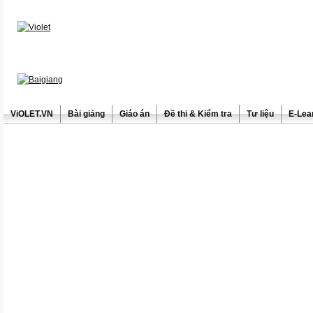
ViOLET.VN
Bài giảng
Giáo án
Đề thi & Kiểm tra
Tư liệu
E-Lea