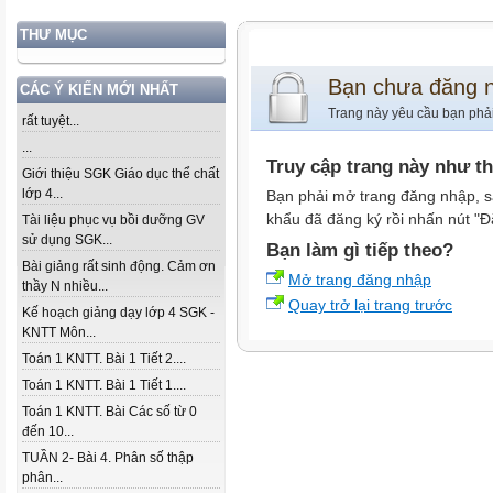
THƯ MỤC
Bạn chưa đăng 
CÁC Ý KIẾN MỚI NHẤT
Trang này yêu cầu bạn phả
rất tuyệt...
...
Truy cập trang này như t
Giới thiệu SGK Giáo dục thể chất
lớp 4...
Bạn phải mở trang đăng nhập, s
khẩu đã đăng ký rồi nhấn nút "Đ
Tài liệu phục vụ bồi dưỡng GV
sử dụng SGK...
Bạn làm gì tiếp theo?
Bài giảng rất sinh động. Cảm ơn
Mở trang đăng nhập
thầy N nhiều...
Quay trở lại trang trước
Kế hoạch giảng dạy lớp 4 SGK -
KNTT Môn...
Toán 1 KNTT. Bài 1 Tiết 2....
Toán 1 KNTT. Bài 1 Tiết 1....
Toán 1 KNTT. Bài Các số từ 0
đến 10...
TUẦN 2- Bài 4. Phân số thập
phân...