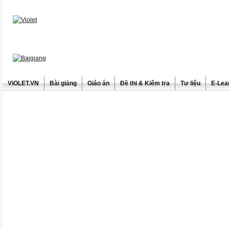
ViOLET.VN
Bài giảng
Giáo án
Đề thi & Kiểm tra
Tư liệu
E-Lea