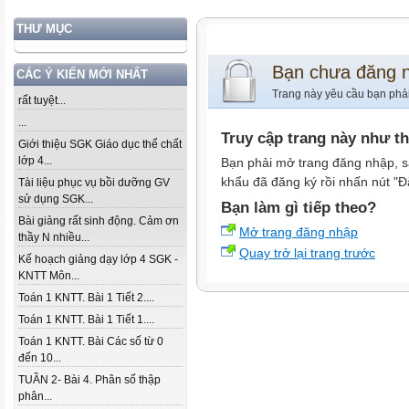
THƯ MỤC
Bạn chưa đăng 
CÁC Ý KIẾN MỚI NHẤT
Trang này yêu cầu bạn phả
rất tuyệt...
...
Truy cập trang này như t
Giới thiệu SGK Giáo dục thể chất
lớp 4...
Bạn phải mở trang đăng nhập, s
khẩu đã đăng ký rồi nhấn nút "Đ
Tài liệu phục vụ bồi dưỡng GV
sử dụng SGK...
Bạn làm gì tiếp theo?
Bài giảng rất sinh động. Cảm ơn
Mở trang đăng nhập
thầy N nhiều...
Quay trở lại trang trước
Kế hoạch giảng dạy lớp 4 SGK -
KNTT Môn...
Toán 1 KNTT. Bài 1 Tiết 2....
Toán 1 KNTT. Bài 1 Tiết 1....
Toán 1 KNTT. Bài Các số từ 0
đến 10...
TUẦN 2- Bài 4. Phân số thập
phân...