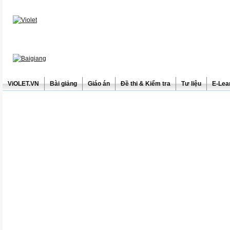
ViOLET.VN
Bài giảng
Giáo án
Đề thi & Kiểm tra
Tư liệu
E-Lea