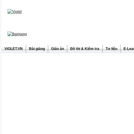
ViOLET.VN
Bài giảng
Giáo án
Đề thi & Kiểm tra
Tư liệu
E-Lea