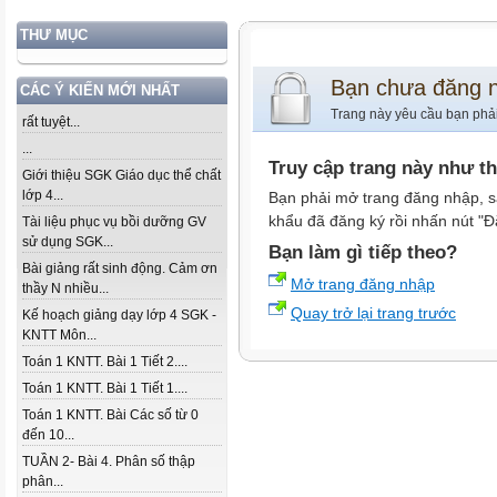
THƯ MỤC
Bạn chưa đăng 
CÁC Ý KIẾN MỚI NHẤT
Trang này yêu cầu bạn phả
rất tuyệt...
...
Truy cập trang này như t
Giới thiệu SGK Giáo dục thể chất
lớp 4...
Bạn phải mở trang đăng nhập, s
khẩu đã đăng ký rồi nhấn nút "Đ
Tài liệu phục vụ bồi dưỡng GV
sử dụng SGK...
Bạn làm gì tiếp theo?
Bài giảng rất sinh động. Cảm ơn
Mở trang đăng nhập
thầy N nhiều...
Quay trở lại trang trước
Kế hoạch giảng dạy lớp 4 SGK -
KNTT Môn...
Toán 1 KNTT. Bài 1 Tiết 2....
Toán 1 KNTT. Bài 1 Tiết 1....
Toán 1 KNTT. Bài Các số từ 0
đến 10...
TUẦN 2- Bài 4. Phân số thập
phân...