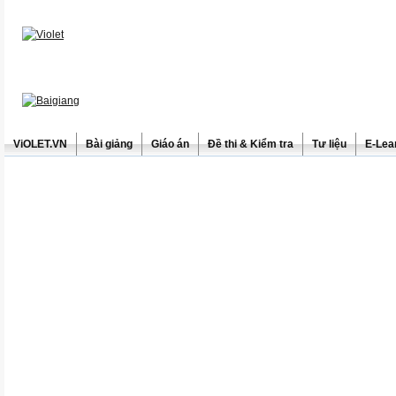
ViOLET.VN
Bài giảng
Giáo án
Đề thi & Kiểm tra
Tư liệu
E-Lea