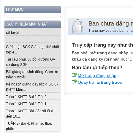
THƯ MỤC
Bạn chưa đăng 
CÁC Ý KIẾN MỚI NHẤT
Trang này yêu cầu bạn phả
rất tuyệt...
...
Truy cập trang này như t
Giới thiệu SGK Giáo dục thể chất
lớp 4...
Bạn phải mở trang đăng nhập, s
khẩu đã đăng ký rồi nhấn nút "Đ
Tài liệu phục vụ bồi dưỡng GV
sử dụng SGK...
Bạn làm gì tiếp theo?
Bài giảng rất sinh động. Cảm ơn
Mở trang đăng nhập
thầy N nhiều...
Quay trở lại trang trước
Kế hoạch giảng dạy lớp 4 SGK -
KNTT Môn...
Toán 1 KNTT. Bài 1 Tiết 2....
Toán 1 KNTT. Bài 1 Tiết 1....
Toán 1 KNTT. Bài Các số từ 0
đến 10...
TUẦN 2- Bài 4. Phân số thập
phân...