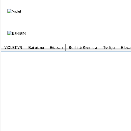
ViOLET.VN
Bài giảng
Giáo án
Đề thi & Kiểm tra
Tư liệu
E-Lea