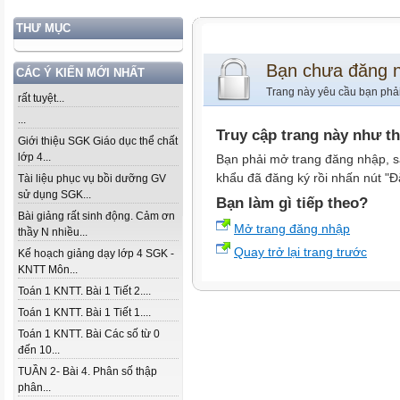
THƯ MỤC
Bạn chưa đăng 
CÁC Ý KIẾN MỚI NHẤT
Trang này yêu cầu bạn phả
rất tuyệt...
...
Truy cập trang này như t
Giới thiệu SGK Giáo dục thể chất
lớp 4...
Bạn phải mở trang đăng nhập, s
khẩu đã đăng ký rồi nhấn nút "Đ
Tài liệu phục vụ bồi dưỡng GV
sử dụng SGK...
Bạn làm gì tiếp theo?
Bài giảng rất sinh động. Cảm ơn
Mở trang đăng nhập
thầy N nhiều...
Quay trở lại trang trước
Kế hoạch giảng dạy lớp 4 SGK -
KNTT Môn...
Toán 1 KNTT. Bài 1 Tiết 2....
Toán 1 KNTT. Bài 1 Tiết 1....
Toán 1 KNTT. Bài Các số từ 0
đến 10...
TUẦN 2- Bài 4. Phân số thập
phân...