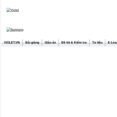
ViOLET.VN
Bài giảng
Giáo án
Đề thi & Kiểm tra
Tư liệu
E-Lea