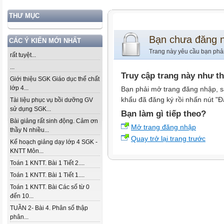
THƯ MỤC
Bạn chưa đăng 
CÁC Ý KIẾN MỚI NHẤT
Trang này yêu cầu bạn phả
rất tuyệt...
...
Truy cập trang này như t
Giới thiệu SGK Giáo dục thể chất
lớp 4...
Bạn phải mở trang đăng nhập, s
khẩu đã đăng ký rồi nhấn nút "Đ
Tài liệu phục vụ bồi dưỡng GV
sử dụng SGK...
Bạn làm gì tiếp theo?
Bài giảng rất sinh động. Cảm ơn
Mở trang đăng nhập
thầy N nhiều...
Quay trở lại trang trước
Kế hoạch giảng dạy lớp 4 SGK -
KNTT Môn...
Toán 1 KNTT. Bài 1 Tiết 2....
Toán 1 KNTT. Bài 1 Tiết 1....
Toán 1 KNTT. Bài Các số từ 0
đến 10...
TUẦN 2- Bài 4. Phân số thập
phân...