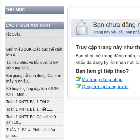
THƯ MỤC
Bạn chưa đăng 
CÁC Ý KIẾN MỚI NHẤT
Trang này yêu cầu bạn phả
rất tuyệt...
...
Truy cập trang này như t
Giới thiệu SGK Giáo dục thể chất
lớp 4...
Bạn phải mở trang đăng nhập, s
khẩu đã đăng ký rồi nhấn nút "Đ
Tài liệu phục vụ bồi dưỡng GV
sử dụng SGK...
Bạn làm gì tiếp theo?
Bài giảng rất sinh động. Cảm ơn
Mở trang đăng nhập
thầy N nhiều...
Quay trở lại trang trước
Kế hoạch giảng dạy lớp 4 SGK -
KNTT Môn...
Toán 1 KNTT. Bài 1 Tiết 2....
Toán 1 KNTT. Bài 1 Tiết 1....
Toán 1 KNTT. Bài Các số từ 0
đến 10...
TUẦN 2- Bài 4. Phân số thập
phân...