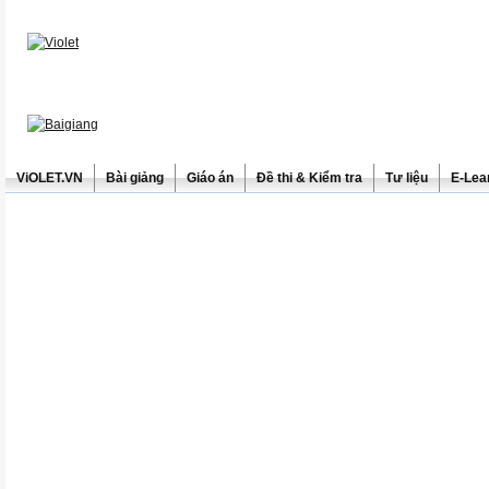
ViOLET.VN
Bài giảng
Giáo án
Đề thi & Kiểm tra
Tư liệu
E-Lea