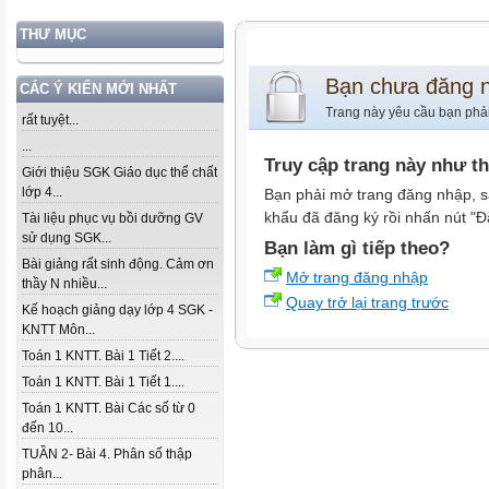
THƯ MỤC
Bạn chưa đăng 
CÁC Ý KIẾN MỚI NHẤT
Trang này yêu cầu bạn phả
rất tuyệt...
...
Truy cập trang này như t
Giới thiệu SGK Giáo dục thể chất
lớp 4...
Bạn phải mở trang đăng nhập, s
khẩu đã đăng ký rồi nhấn nút "Đ
Tài liệu phục vụ bồi dưỡng GV
sử dụng SGK...
Bạn làm gì tiếp theo?
Bài giảng rất sinh động. Cảm ơn
Mở trang đăng nhập
thầy N nhiều...
Quay trở lại trang trước
Kế hoạch giảng dạy lớp 4 SGK -
KNTT Môn...
Toán 1 KNTT. Bài 1 Tiết 2....
Toán 1 KNTT. Bài 1 Tiết 1....
Toán 1 KNTT. Bài Các số từ 0
đến 10...
TUẦN 2- Bài 4. Phân số thập
phân...