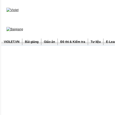
ViOLET.VN
Bài giảng
Giáo án
Đề thi & Kiểm tra
Tư liệu
E-Lea