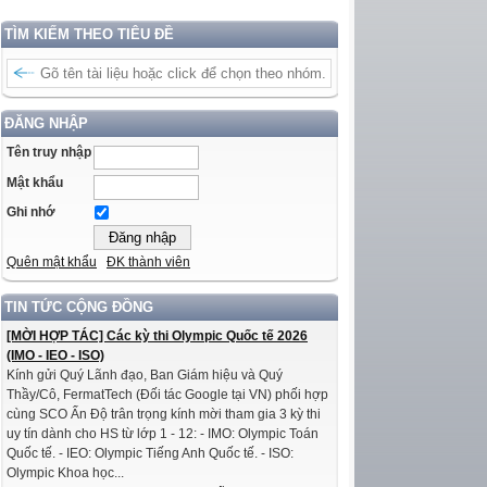
TÌM KIẾM THEO TIÊU ĐỀ
ĐĂNG NHẬP
Tên truy nhập
Mật khẩu
Ghi nhớ
Quên mật khẩu
ĐK thành viên
TIN TỨC CỘNG ĐỒNG
[MỜI HỢP TÁC] Các kỳ thi Olympic Quốc tế 2026
(IMO - IEO - ISO)
Kính gửi Quý Lãnh đạo, Ban Giám hiệu và Quý
Thầy/Cô, FermatTech (Đối tác Google tại VN) phối hợp
cùng SCO Ấn Độ trân trọng kính mời tham gia 3 kỳ thi
uy tín dành cho HS từ lớp 1 - 12: - IMO: Olympic Toán
Quốc tế. - IEO: Olympic Tiếng Anh Quốc tế. - ISO:
Olympic Khoa học...