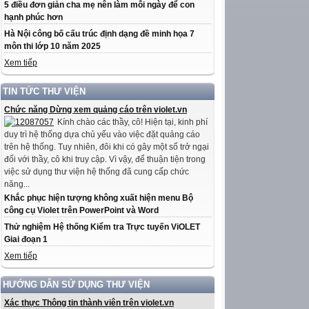
5 điều đơn giản cha mẹ nên làm mỗi ngày để con
hạnh phúc hơn
Hà Nội công bố cấu trúc định dạng đề minh họa 7
môn thi lớp 10 năm 2025
Xem tiếp
TIN TỨC THƯ VIỆN
Chức năng Dừng xem quảng cáo trên violet.vn
Kính chào các thầy, cô! Hiện tại, kinh phí
duy trì hệ thống dựa chủ yếu vào việc đặt quảng cáo
trên hệ thống. Tuy nhiên, đôi khi có gây một số trở ngại
đối với thầy, cô khi truy cập. Vì vậy, để thuận tiện trong
việc sử dụng thư viện hệ thống đã cung cấp chức
năng...
Khắc phục hiện tượng không xuất hiện menu Bộ
công cụ Violet trên PowerPoint và Word
Thử nghiệm Hệ thống Kiểm tra Trực tuyến ViOLET
Giai đoạn 1
Xem tiếp
HƯỚNG DẪN SỬ DỤNG THƯ VIỆN
Xác thực Thông tin thành viên trên violet.vn