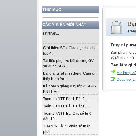
THƯ MỤC
Bạ
CÁC Ý KIẾN MỚI NHẤT
Tran
rất tuyệt...
...
Truy cập tr
Giới thiệu SGK Giáo dục thể chất
Bạn phải mở tr
lớp 4...
ký rồi nhấn nút
Tài liệu phục vụ bồi dưỡng GV
Bạn làm gì t
sử dụng SGK...
Mở trang đ
Bài giảng rất sinh động. Cảm ơn
thầy N nhiều...
Quay trở lại
Kế hoạch giảng dạy lớp 4 SGK -
KNTT Môn...
Toán 1 KNTT. Bài 1 Tiết 2....
Toán 1 KNTT. Bài 1 Tiết 1....
Toán 1 KNTT. Bài Các số từ 0
đến 10...
TUẦN 2- Bài 4. Phân số thập
phân...