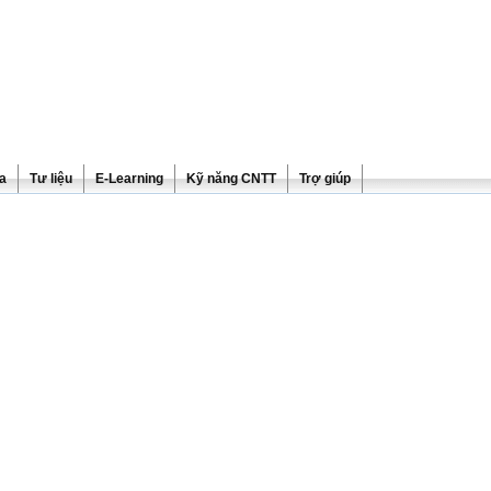
ra
Tư liệu
E-Learning
Kỹ năng CNTT
Trợ giúp