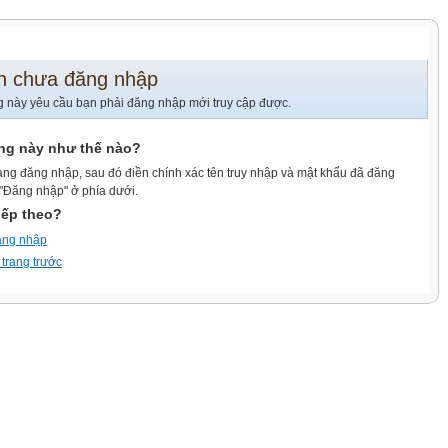
n chưa đăng nhập
g này yêu cầu bạn phải đăng nhập mới truy cập được.
ang này như thế nào?
ang đăng nhập, sau đó điền chính xác tên truy nhập và mật khẩu đã đăng
 "Đăng nhập" ở phía dưới.
iếp theo?
ăng nhập
 trang trước