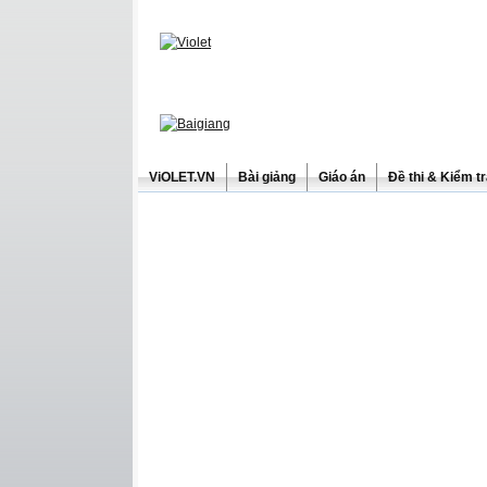
ViOLET.VN
Bài giảng
Giáo án
Đề thi & Kiểm t