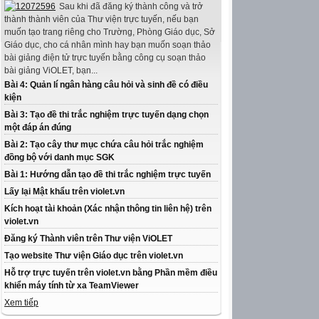
Sau khi đã đăng ký thành công và trở
thành thành viên của Thư viện trực tuyến, nếu bạn
muốn tạo trang riêng cho Trường, Phòng Giáo dục, Sở
Giáo dục, cho cá nhân mình hay bạn muốn soạn thảo
bài giảng điện tử trực tuyến bằng công cụ soạn thảo
bài giảng ViOLET, bạn...
Bài 4: Quản lí ngân hàng câu hỏi và sinh đề có điều
kiện
Bài 3: Tạo đề thi trắc nghiệm trực tuyến dạng chọn
một đáp án đúng
Bài 2: Tạo cây thư mục chứa câu hỏi trắc nghiệm
đồng bộ với danh mục SGK
Bài 1: Hướng dẫn tạo đề thi trắc nghiệm trực tuyến
Lấy lại Mật khẩu trên violet.vn
Kích hoạt tài khoản (Xác nhận thông tin liên hệ) trên
violet.vn
Đăng ký Thành viên trên Thư viện ViOLET
Tạo website Thư viện Giáo dục trên violet.vn
Hỗ trợ trực tuyến trên violet.vn bằng Phần mềm điều
khiển máy tính từ xa TeamViewer
Xem tiếp