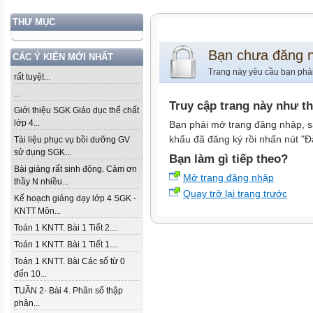
THƯ MỤC
Bạn chưa đăng 
CÁC Ý KIẾN MỚI NHẤT
Trang này yêu cầu bạn phả
rất tuyệt...
...
Truy cập trang này như t
Giới thiệu SGK Giáo dục thể chất
lớp 4...
Bạn phải mở trang đăng nhập, s
khẩu đã đăng ký rồi nhấn nút "Đ
Tài liệu phục vụ bồi dưỡng GV
sử dụng SGK...
Bạn làm gì tiếp theo?
Bài giảng rất sinh động. Cảm ơn
Mở trang đăng nhập
thầy N nhiều...
Quay trở lại trang trước
Kế hoạch giảng dạy lớp 4 SGK -
KNTT Môn...
Toán 1 KNTT. Bài 1 Tiết 2....
Toán 1 KNTT. Bài 1 Tiết 1....
Toán 1 KNTT. Bài Các số từ 0
đến 10...
TUẦN 2- Bài 4. Phân số thập
phân...