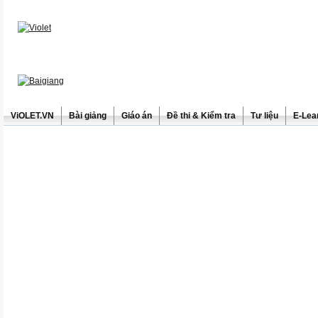
ViOLET.VN
Bài giảng
Giáo án
Đề thi & Kiểm tra
Tư liệu
E-Lea