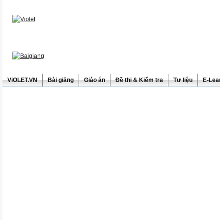
ViOLET.VN
Bài giảng
Giáo án
Đề thi & Kiểm tra
Tư liệu
E-Lea