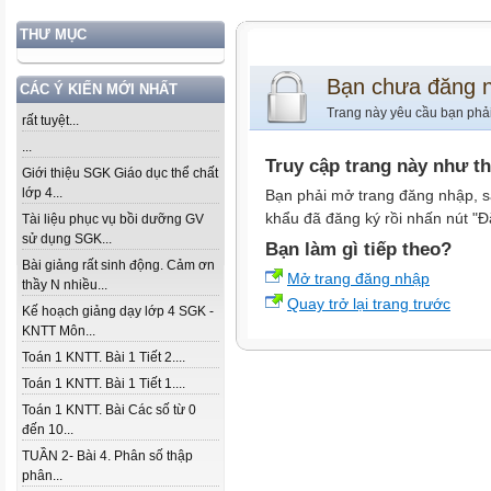
THƯ MỤC
Bạn chưa đăng 
CÁC Ý KIẾN MỚI NHẤT
Trang này yêu cầu bạn phả
rất tuyệt...
...
Truy cập trang này như t
Giới thiệu SGK Giáo dục thể chất
lớp 4...
Bạn phải mở trang đăng nhập, s
khẩu đã đăng ký rồi nhấn nút "Đ
Tài liệu phục vụ bồi dưỡng GV
sử dụng SGK...
Bạn làm gì tiếp theo?
Bài giảng rất sinh động. Cảm ơn
Mở trang đăng nhập
thầy N nhiều...
Quay trở lại trang trước
Kế hoạch giảng dạy lớp 4 SGK -
KNTT Môn...
Toán 1 KNTT. Bài 1 Tiết 2....
Toán 1 KNTT. Bài 1 Tiết 1....
Toán 1 KNTT. Bài Các số từ 0
đến 10...
TUẦN 2- Bài 4. Phân số thập
phân...