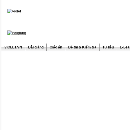
ViOLET.VN
Bài giảng
Giáo án
Đề thi & Kiểm tra
Tư liệu
E-Lea