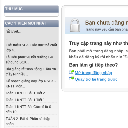
THƯ MỤC
Bạn chưa đăng 
CÁC Ý KIẾN MỚI NHẤT
Trang này yêu cầu bạn phả
rất tuyệt...
...
Truy cập trang này như t
Giới thiệu SGK Giáo dục thể chất
lớp 4...
Bạn phải mở trang đăng nhập, s
khẩu đã đăng ký rồi nhấn nút "Đ
Tài liệu phục vụ bồi dưỡng GV
sử dụng SGK...
Bạn làm gì tiếp theo?
Bài giảng rất sinh động. Cảm ơn
Mở trang đăng nhập
thầy N nhiều...
Quay trở lại trang trước
Kế hoạch giảng dạy lớp 4 SGK -
KNTT Môn...
Toán 1 KNTT. Bài 1 Tiết 2....
Toán 1 KNTT. Bài 1 Tiết 1....
Toán 1 KNTT. Bài Các số từ 0
đến 10...
TUẦN 2- Bài 4. Phân số thập
phân...