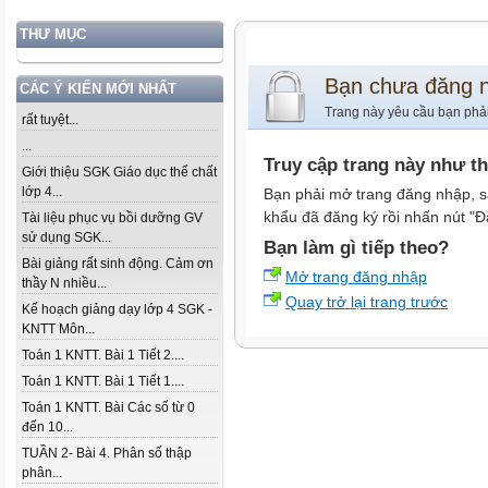
THƯ MỤC
Bạn chưa đăng 
CÁC Ý KIẾN MỚI NHẤT
Trang này yêu cầu bạn phả
rất tuyệt...
...
Truy cập trang này như t
Giới thiệu SGK Giáo dục thể chất
lớp 4...
Bạn phải mở trang đăng nhập, s
khẩu đã đăng ký rồi nhấn nút "Đ
Tài liệu phục vụ bồi dưỡng GV
sử dụng SGK...
Bạn làm gì tiếp theo?
Bài giảng rất sinh động. Cảm ơn
Mở trang đăng nhập
thầy N nhiều...
Quay trở lại trang trước
Kế hoạch giảng dạy lớp 4 SGK -
KNTT Môn...
Toán 1 KNTT. Bài 1 Tiết 2....
Toán 1 KNTT. Bài 1 Tiết 1....
Toán 1 KNTT. Bài Các số từ 0
đến 10...
TUẦN 2- Bài 4. Phân số thập
phân...