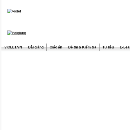
ViOLET.VN
Bài giảng
Giáo án
Đề thi & Kiểm tra
Tư liệu
E-Lea