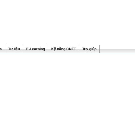
ra
Tư liệu
E-Learning
Kỹ năng CNTT
Trợ giúp