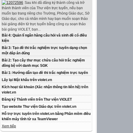
Sau khi đã đăng ký thành công và trở
thành thành viên của Thư viện trực tuyến, nếu bạn
muốn tạo trang riêng cho Trường, Phòng Giáo dục, Sở
Giáo dục, cho cá nhân mình hay bạn muốn soạn thảo
bài giảng điện tử trực tuyến bằng công cụ soạn thảo
bài giảng ViOLET, bạn...
Bài 4: Quản lí ngân hàng câu hỏi và sinh đề có điều
kiện
Bài 3: Tạo đề thi trắc nghiệm trực tuyến dạng chọn
một đáp án đúng
Bài 2: Tạo cây thư mục chứa câu hỏi trắc nghiệm
đồng bộ với danh mục SGK
Bài 1: Hướng dẫn tạo đề thi trắc nghiệm trực tuyến
Lấy lại Mật khẩu trên violet.vn
Kích hoạt tài khoản (Xác nhận thông tin liên hệ) trên
violet.vn
Đăng ký Thành viên trên Thư viện ViOLET
Tạo website Thư viện Giáo dục trên violet.vn
Hỗ trợ trực tuyến trên violet.vn bằng Phần mềm điều
khiển máy tính từ xa TeamViewer
Xem tiếp