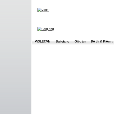
ViOLET.VN
Bài giảng
Giáo án
Đề thi & Kiểm t