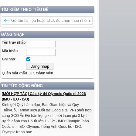
TÌM KIẾM THEO TIÊU ĐỀ
ĐĂNG NHẬP
Tên truy nhập
Mật khẩu
Ghi nhớ
Quên mật khẩu
ĐK thành viên
TIN TỨC CỘNG ĐỒNG
[MỜI HỢP TÁC] Các kỳ thi Olympic Quốc tế 2026
(IMO - IEO - ISO)
Kính gửi Quý Lãnh đạo, Ban Giám hiệu và Quý
Thầy/Cô, FermatTech (Đối tác Google tại VN) phối hợp
cùng SCO Ấn Độ trân trọng kính mời tham gia 3 kỳ thi
uy tín dành cho HS từ lớp 1 - 12: - IMO: Olympic Toán
Quốc tế. - IEO: Olympic Tiếng Anh Quốc tế. - ISO:
Olympic Khoa học...