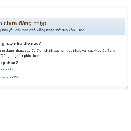
n chưa đăng nhập
g này yêu cầu bạn phải đăng nhập mới truy cập được.
ang này như thế nào?
ang đăng nhập, sau đó điền chính xác tên truy nhập và mật khẩu đã đăng
 "Đăng nhập" ở phía dưới.
iếp theo?
ăng nhập
 trang trước