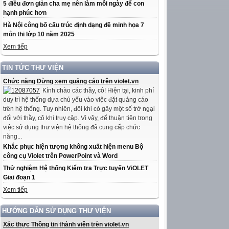
5 điều đơn giản cha mẹ nên làm mỗi ngày để con
hạnh phúc hơn
Hà Nội công bố cấu trúc định dạng đề minh họa 7
môn thi lớp 10 năm 2025
Xem tiếp
TIN TỨC THƯ VIỆN
Chức năng Dừng xem quảng cáo trên violet.vn
Kính chào các thầy, cô! Hiện tại, kinh phí
duy trì hệ thống dựa chủ yếu vào việc đặt quảng cáo
trên hệ thống. Tuy nhiên, đôi khi có gây một số trở ngại
đối với thầy, cô khi truy cập. Vì vậy, để thuận tiện trong
việc sử dụng thư viện hệ thống đã cung cấp chức
năng...
Khắc phục hiện tượng không xuất hiện menu Bộ
công cụ Violet trên PowerPoint và Word
Thử nghiệm Hệ thống Kiểm tra Trực tuyến ViOLET
Giai đoạn 1
Xem tiếp
HƯỚNG DẪN SỬ DỤNG THƯ VIỆN
Xác thực Thông tin thành viên trên violet.vn