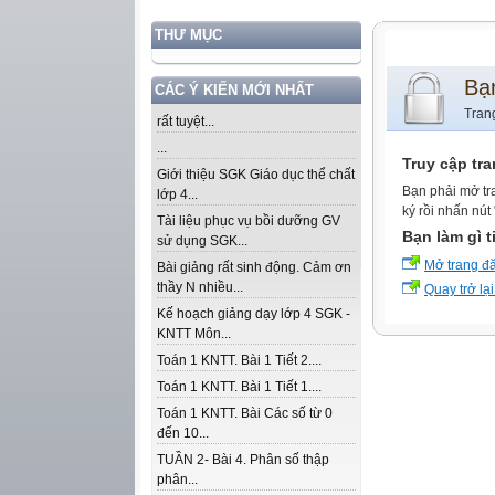
THƯ MỤC
Bạ
CÁC Ý KIẾN MỚI NHẤT
Tran
rất tuyệt...
...
Truy cập tr
Giới thiệu SGK Giáo dục thể chất
Bạn phải mở tr
lớp 4...
ký rồi nhấn nút
Tài liệu phục vụ bồi dưỡng GV
Bạn làm gì t
sử dụng SGK...
Mở trang đ
Bài giảng rất sinh động. Cảm ơn
thầy N nhiều...
Quay trở lại
Kế hoạch giảng dạy lớp 4 SGK -
KNTT Môn...
Toán 1 KNTT. Bài 1 Tiết 2....
Toán 1 KNTT. Bài 1 Tiết 1....
Toán 1 KNTT. Bài Các số từ 0
đến 10...
TUẦN 2- Bài 4. Phân số thập
phân...