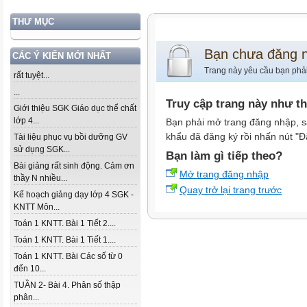
THƯ MỤC
Bạn chưa đăng 
CÁC Ý KIẾN MỚI NHẤT
Trang này yêu cầu bạn phả
rất tuyệt...
...
Truy cập trang này như t
Giới thiệu SGK Giáo dục thể chất
lớp 4...
Bạn phải mở trang đăng nhập, s
khẩu đã đăng ký rồi nhấn nút "Đ
Tài liệu phục vụ bồi dưỡng GV
sử dụng SGK...
Bạn làm gì tiếp theo?
Bài giảng rất sinh động. Cảm ơn
Mở trang đăng nhập
thầy N nhiều...
Quay trở lại trang trước
Kế hoạch giảng dạy lớp 4 SGK -
KNTT Môn...
Toán 1 KNTT. Bài 1 Tiết 2....
Toán 1 KNTT. Bài 1 Tiết 1....
Toán 1 KNTT. Bài Các số từ 0
đến 10...
TUẦN 2- Bài 4. Phân số thập
phân...