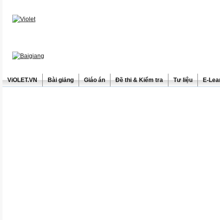
ViOLET.VN
Bài giảng
Giáo án
Đề thi & Kiểm tra
Tư liệu
E-Lea