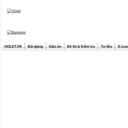
ViOLET.VN
Bài giảng
Giáo án
Đề thi & Kiểm tra
Tư liệu
E-Lea