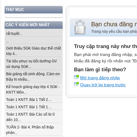
THƯ MỤC
Bạn chưa đăng 
CÁC Ý KIẾN MỚI NHẤT
Trang này yêu cầu bạn phả
rất tuyệt...
...
Truy cập trang này như t
Giới thiệu SGK Giáo dục thể chất
lớp 4...
Bạn phải mở trang đăng nhập, s
khẩu đã đăng ký rồi nhấn nút "Đ
Tài liệu phục vụ bồi dưỡng GV
sử dụng SGK...
Bạn làm gì tiếp theo?
Bài giảng rất sinh động. Cảm ơn
Mở trang đăng nhập
thầy N nhiều...
Quay trở lại trang trước
Kế hoạch giảng dạy lớp 4 SGK -
KNTT Môn...
Toán 1 KNTT. Bài 1 Tiết 2....
Toán 1 KNTT. Bài 1 Tiết 1....
Toán 1 KNTT. Bài Các số từ 0
đến 10...
TUẦN 2- Bài 4. Phân số thập
phân...