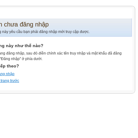
n chưa đăng nhập
g này yêu cầu bạn phải đăng nhập mới truy cập được.
ang này như thế nào?
ang đăng nhập, sau đó điền chính xác tên truy nhập và mật khẩu đã đăng
 "Đăng nhập" ở phía dưới.
iếp theo?
ăng nhập
 trang trước