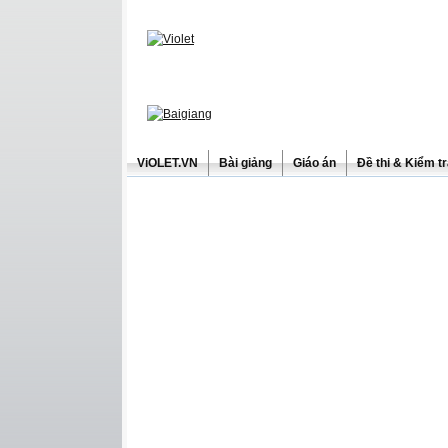
ViOLET.VN
Bài giảng
Giáo án
Đề thi & Kiểm t