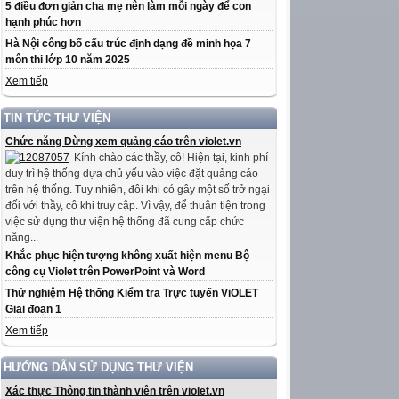
5 điều đơn giản cha mẹ nên làm mỗi ngày để con
hạnh phúc hơn
Hà Nội công bố cấu trúc định dạng đề minh họa 7
môn thi lớp 10 năm 2025
Xem tiếp
TIN TỨC THƯ VIỆN
Chức năng Dừng xem quảng cáo trên violet.vn
Kính chào các thầy, cô! Hiện tại, kinh phí
duy trì hệ thống dựa chủ yếu vào việc đặt quảng cáo
trên hệ thống. Tuy nhiên, đôi khi có gây một số trở ngại
đối với thầy, cô khi truy cập. Vì vậy, để thuận tiện trong
việc sử dụng thư viện hệ thống đã cung cấp chức
năng...
Khắc phục hiện tượng không xuất hiện menu Bộ
công cụ Violet trên PowerPoint và Word
Thử nghiệm Hệ thống Kiểm tra Trực tuyến ViOLET
Giai đoạn 1
Xem tiếp
HƯỚNG DẪN SỬ DỤNG THƯ VIỆN
Xác thực Thông tin thành viên trên violet.vn