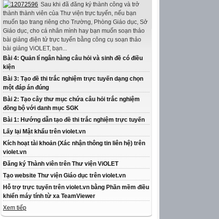
Sau khi đã đăng ký thành công và trở
thành thành viên của Thư viện trực tuyến, nếu bạn
muốn tạo trang riêng cho Trường, Phòng Giáo dục, Sở
Giáo dục, cho cá nhân mình hay bạn muốn soạn thảo
bài giảng điện tử trực tuyến bằng công cụ soạn thảo
bài giảng ViOLET, bạn...
Bài 4: Quản lí ngân hàng câu hỏi và sinh đề có điều
kiện
Bài 3: Tạo đề thi trắc nghiệm trực tuyến dạng chọn
một đáp án đúng
Bài 2: Tạo cây thư mục chứa câu hỏi trắc nghiệm
đồng bộ với danh mục SGK
Bài 1: Hướng dẫn tạo đề thi trắc nghiệm trực tuyến
Lấy lại Mật khẩu trên violet.vn
Kích hoạt tài khoản (Xác nhận thông tin liên hệ) trên
violet.vn
Đăng ký Thành viên trên Thư viện ViOLET
Tạo website Thư viện Giáo dục trên violet.vn
Hỗ trợ trực tuyến trên violet.vn bằng Phần mềm điều
khiển máy tính từ xa TeamViewer
Xem tiếp