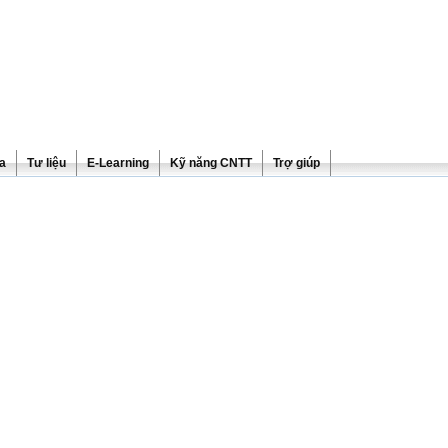
ra
Tư liệu
E-Learning
Kỹ năng CNTT
Trợ giúp