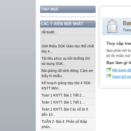
THƯ MỤC
Bạ
CÁC Ý KIẾN MỚI NHẤT
Tran
rất tuyệt...
...
Truy cập tr
Giới thiệu SGK Giáo dục thể chất
Bạn phải mở tr
lớp 4...
ký rồi nhấn nút
Tài liệu phục vụ bồi dưỡng GV
Bạn làm gì t
sử dụng SGK...
Mở trang đ
Bài giảng rất sinh động. Cảm ơn
thầy N nhiều...
Quay trở lại
Kế hoạch giảng dạy lớp 4 SGK -
KNTT Môn...
Toán 1 KNTT. Bài 1 Tiết 2....
Toán 1 KNTT. Bài 1 Tiết 1....
Toán 1 KNTT. Bài Các số từ 0
đến 10...
TUẦN 2- Bài 4. Phân số thập
phân...