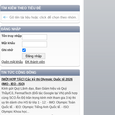
TÌM KIẾM THEO TIÊU ĐỀ
ĐĂNG NHẬP
Tên truy nhập
Mật khẩu
Ghi nhớ
Quên mật khẩu
ĐK thành viên
TIN TỨC CỘNG ĐỒNG
[MỜI HỢP TÁC] Các kỳ thi Olympic Quốc tế 2026
(IMO - IEO - ISO)
Kính gửi Quý Lãnh đạo, Ban Giám hiệu và Quý
Thầy/Cô, FermatTech (Đối tác Google tại VN) phối hợp
cùng SCO Ấn Độ trân trọng kính mời tham gia 3 kỳ thi
uy tín dành cho HS từ lớp 1 - 12: - IMO: Olympic Toán
Quốc tế. - IEO: Olympic Tiếng Anh Quốc tế. - ISO:
Olympic Khoa học...