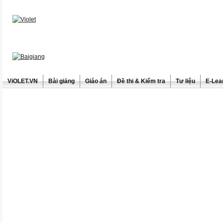
ViOLET.VN
Bài giảng
Giáo án
Đề thi & Kiểm tra
Tư liệu
E-Lea