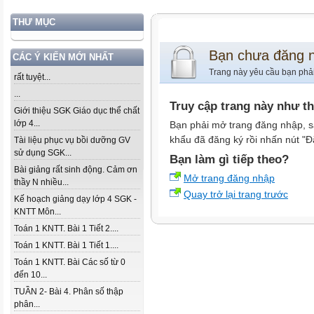
THƯ MỤC
Bạn chưa đăng 
CÁC Ý KIẾN MỚI NHẤT
Trang này yêu cầu bạn phả
rất tuyệt...
...
Truy cập trang này như t
Giới thiệu SGK Giáo dục thể chất
lớp 4...
Bạn phải mở trang đăng nhập, s
khẩu đã đăng ký rồi nhấn nút "Đ
Tài liệu phục vụ bồi dưỡng GV
sử dụng SGK...
Bạn làm gì tiếp theo?
Bài giảng rất sinh động. Cảm ơn
Mở trang đăng nhập
thầy N nhiều...
Quay trở lại trang trước
Kế hoạch giảng dạy lớp 4 SGK -
KNTT Môn...
Toán 1 KNTT. Bài 1 Tiết 2....
Toán 1 KNTT. Bài 1 Tiết 1....
Toán 1 KNTT. Bài Các số từ 0
đến 10...
TUẦN 2- Bài 4. Phân số thập
phân...