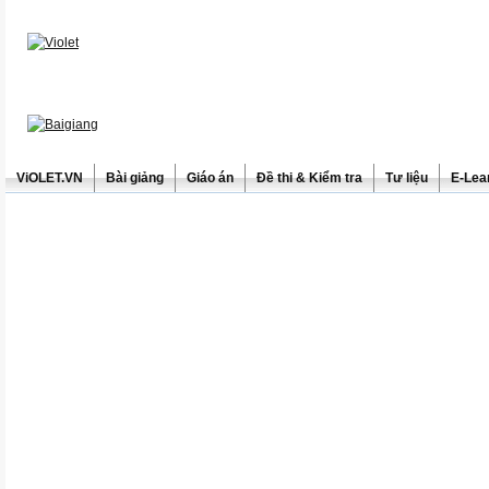
ViOLET.VN
Bài giảng
Giáo án
Đề thi & Kiểm tra
Tư liệu
E-Lea