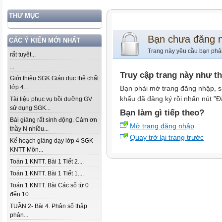
THƯ MỤC
Bạn chưa đăng 
CÁC Ý KIẾN MỚI NHẤT
Trang này yêu cầu bạn phả
rất tuyệt...
...
Truy cập trang này như t
Giới thiệu SGK Giáo dục thể chất
lớp 4...
Bạn phải mở trang đăng nhập, s
khẩu đã đăng ký rồi nhấn nút "Đ
Tài liệu phục vụ bồi dưỡng GV
sử dụng SGK...
Bạn làm gì tiếp theo?
Bài giảng rất sinh động. Cảm ơn
Mở trang đăng nhập
thầy N nhiều...
Quay trở lại trang trước
Kế hoạch giảng dạy lớp 4 SGK -
KNTT Môn...
Toán 1 KNTT. Bài 1 Tiết 2....
Toán 1 KNTT. Bài 1 Tiết 1....
Toán 1 KNTT. Bài Các số từ 0
đến 10...
TUẦN 2- Bài 4. Phân số thập
phân...